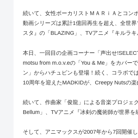
続いて、女性ボーカリストＭＡＲｉＡとコンポーザ
動画シリーズは累計1億回再生を超え、全世界で注
スタ』の「BLAZING」、TVアニメ『キルラキル K
本日、一回目の企画コーナー「声出せ!SELEC
motsu from m.o.v.eの「You &
ン」からハチュピンも登場！続く、コラボではASO
10周年を迎えたMADKIDが、Creepy Nutsの
続いて、作曲家「俊龍」による音楽プロジェクトS
Bellum」、TVアニメ『冰剣の魔術師が世界を
そして、アニマックスが2007年から7回開