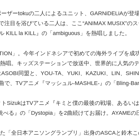
ーtokuの二人によるユニット、GARNiDELiAが
目を浴びている二人は、ここ“ANIMAX MUSIX”の
ILL la KILL』の「ambiguous」を熱唱しました。
TION」。今年インドネシアで初めての海外ライブを成功させ
 Me」をカバーで熱唱。キッズステーションで放送中、世界的に
BI同盟と、YOU-TA、YUKI、KAZUKI、LIN、
楽曲で、TVアニメ『マッシュル-MASHLE-』の「Bling-Ba
izukはTVアニメ『キミと僕の最後の戦場、あるいは世界が
統べる』の「Dystopia」を2曲続けてお届け。AYA
催した「全日本アニソングランプリ」出身のASCAと鈴木