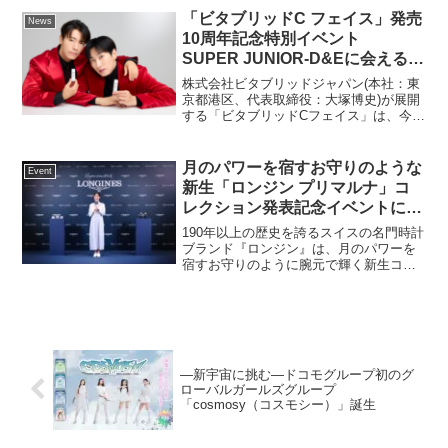
「36thSGアンダーライブ」から、神奈
「ビタブリッドC フェイス」発売
News
川・...
10周年記念特別イベント
SUPER JUNIOR-D&Eに会える！
Vitabridスペシャルコラボキャン
株式会社ビタブリッドジャパン(本社：東
ペーン開催
京都港区、代表取締役：大塚博史)が展開
する「ビタブリッドCフェイス」は、今
年、発売10周年を迎えました。これを記
念し、来年14周年を迎えるSUPER
JUNIOR-D&Eとスペシャルコラボをし、
月のパワーを宿すお守りのような
Event
Meet...
新生「ロンジン プリマルナ」コ
レクション発表記念イベントに本
田翼が登場！長く愛していきたい
190年以上の歴史を誇るスイスの名門時計
ものは「自分の人生」
ブランド『ロンジン』は、月のパワーを
宿すお守りのように腕元で輝く新生コレ
クション「ロンジン プリマルナ」を発
表。100年以上にわたる卓越した宝石セッ
ティング技術が息づき、48粒のブルーサ
ファイアが優美...
―新宇宙に挑む―ドコモグループ初のグ
ローバルガールズグループ
「cosmosy（コスモシー）」誕生