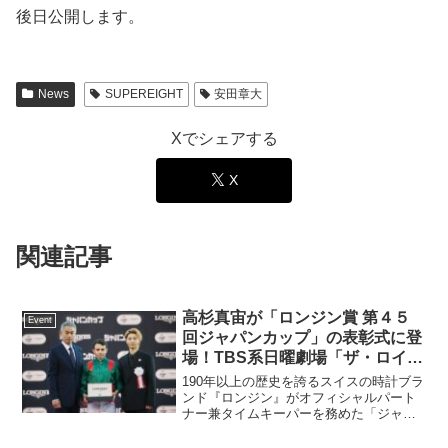
後日公開します。
News
SUPEREIGHT
安田章大
Xでシェアする
X
関連記事
高杉真宙が「ロンジン賞 第４５
Event
回ジャパンカップ」の表彰式に登
場！TBS系日曜劇場「ザ・ロイヤ
ルファミリー」に佐木騎手役の高
190年以上の歴史を誇るスイスの時計ブラ
杉真宙、2025年は『挑戦的な
ンド『ロンジン』がオフィシャルパート
ナー兼タイムキーパーを務めた「ジャパ
年』と総括。
ン・オータムインターナショナル ロンジ
ン賞 第４５回ジャパンカップ（ＧⅠ）