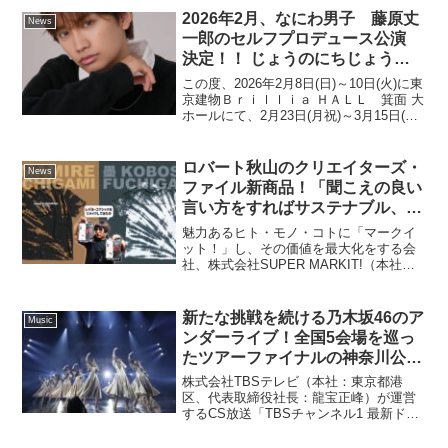
（国際招待）」が、2025年11月30日
2026年2月、なにわ男子 藤原丈
News
（日）に東京競...
一郎のセルフプロデュース公演
決定！！ じょうのにちじょう
【構成・演出／出演】 藤原丈一
この度、2026年2月8日(日)～10日(火)に東
郎（なにわ男子）
京建物Ｂｒｉｌｌｉａ ＨＡＬＬ 箕面 大
ホールにて、2月23日(月祝)～3月15日(日)
に東京グローブ座にて、なにわ男子の藤
原丈一郎が構成・演出、出演する舞台
『じょうのにちじょう』の上演が決...
ロバート秋山のクリエイターズ・
News
ファイル新商品！「聞こえの良い
言い方をすればサステナブル、正
直に言えば“苦肉の策”」。
魅力あるヒト・モノ・コトに「マークイ
【KUNIKUNOSAKU
ット！」し、その価値を最大化をする会
社、株式会社SUPER MARKIT!（本社：
FUCHIGAMI】シリーズ 登場！
東京都中央区日本橋、代表取締役：秋山
真哉、03-5614-0218、以下スーパーマー
クイット）は、吉本興業株式会社と株
新たな挑戦を続ける乃木坂46のア
Music
式...
ンダーライブ！全国5会場を巡っ
たツアーファイナルの神奈川公演
＆新作の密着ドキュメンタリーが
株式会社TBSテレビ（本社：東京都港
CS放送TBSチャンネル1で12月に
区、代表取締役社長：龍宝正峰）が運営
するCS放送「TBSチャンネル1 最新ドラ
放送決定！
マ・音楽・映画」では、2024年10月、11
月に全国5会場で開催された乃木坂46の