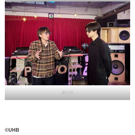
©UHB
©UHB