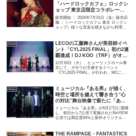
される運びとなりました...
「ハードロックカフェ」ロックシ
ョップ 東京店限定コラボレーシ
ョングッズ販売
販売開始 ： 2026年7月31日（金）販売店
舗 ： ハードロックカフェ 東京 ロックシ
ョップ）様々な音楽を聴きながら料理が
楽しめるアメリカンレストラン「ハード
ロックカフェ」に併設するロックショッ
プの東京店では、盆踊りとDJを融合させ
LECOの工藤舞さんが美容師イベ
Event
た企画...
ント「CYL2025 FINAL」初の2連
覇達成！DJ KOO（TRF）がオー
プニングアクトとしてサプライズ
12月16日（火）、ヒューリックホール東
出演！DJ KOO「僕のヘアメイク
京にて、ガモウが主催するイベント
「CYL2025 FINAL」が行われ、MCには
さんもめちゃめちゃ気合い入れて
ゆうちゃみ、そしてスペシャルゲストに
髪の毛巻いてくれました」
アーティストのDJ KOO（TRF）が登場
し、パフォーマンスで会場を盛り上げ
ミュージカル『ある男』が描く、
News
た。本イ...
時空と場所を越えて響き合う“心
の対比”舞台映像で新たに「あな
たが見えない」楽曲フル公開！東
ミュージカル『ある男』が8月17日に開幕
京公演は8月17日まで、全国へ広
し、初日から7公演で実施されたReVIEW
公演では満足度94%と新作オリジナルミ
がる必見の新作ミュージカル
ュージカルとして話題の作品。物語の核
となる“対比構造”を音楽で体感できる楽曲
を公開。新たに公開するのは、谷口里枝
THE RAMPAGE・FANTASTICS
News