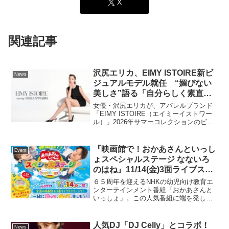
X
関連記事
沢尻エリカ、EIMY ISTOIRE新ビ
News
ジュアルモデル就任 “媚びない
美しさ”語る「自分らしく素直に
自然体でいること」
女優・沢尻エリカが、アパレルブランド
「EIMY ISTOIRE（エイミーイストワー
ル）」2026年サマーコレクションのビジ
ュアルモデルに起用された。EIMY
ISTOIREは「周りにどう見られるかよ
り、自分らしくどう魅せるか。」という
『映画館で！おかあさんといっし
Event
価値観...
ょスペシャルステージ なないろ
のはね』11/14(金)3面ライブスク
リーン＆全国の映画館で上映、特
６５周年を迎えるNHKの幼児向け教育エ
報映像も解禁！
ンターテインメント番組「おかあさんと
いっしょ」。この人気番組に端を発し、
キャストやキャラクターたちが総出演す
る夏の一大イベント「おかあさんといっ
しょスペシャルステージ」が今年も開催
人気DJ「DJ Celly」とコラボ！
News