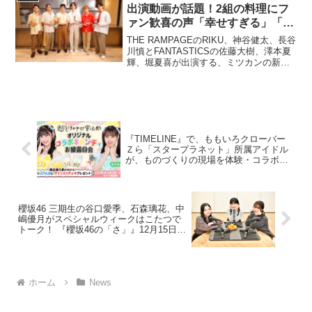
（ソニン...
出演動画が話題！2組の料理にフ
ァン歓喜の声「幸せすぎる」「め
ちゃくちゃ面白かった」
THE RAMPAGEのRIKU、神谷健太、長谷
『KANTANSU』がSNS総再生回
川慎とFANTASTICSの佐藤大樹、澤本夏
輝、堀夏喜が出演する、ミツカンの新
数100万回を突破！
WEBムービー『KANTANSU』が11月14
日(木)にミツカン公式YouTubeチャンネル
にて公開され、公開から...
『TIMELINE』で、ももいろクローバー
Ｚら「スタープラネット」所属アイドル
が、ものづくりの現場を体験・コラボ商
品を販売するプロジェクトがスタート！
櫻坂46 三期生の谷口愛季、石森璃花、中
嶋優月がスペシャルウィークはこたつで
トーク！ 『櫻坂46の「さ」』12月15日
（日）放送
ホーム
News