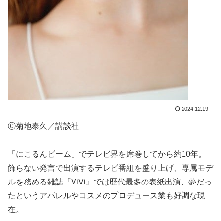
2024.12.19
Ⓒ菊地泰久／講談社
「にこるんビーム」でテレビ界を席巻してから約10年。
飾らない発言で出演するテレビ番組を盛り上げ、専属モデ
ルを務める雑誌『ViVi』では歴代最多の表紙出演、夢だっ
たというアパレルやコスメのプロデュース業も好調な現
在。