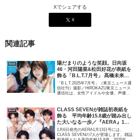
Xでシェアする
X
関連記事
陽だまりのような笑顔。日向坂
Book
46・河田陽菜&松田好花が表紙を
飾る「B.L.T.7月号」 髙橋未来虹
も登場し、計22000字超えの超ロ
「B.L.T.2025年7月号」（東京ニュース通
ングインタビューで“新生・日向
信社刊）撮影／HIROKAZU東京ニュース
通信社は、女性アイドルや女優、声優た
坂46”を語る。
ちをハイクオリティーのグラビア＆ロン
グインタビューで紹介するエンタメ誌
「B.L.T.2025年7月号」を5月28日...
CLASS SEVENが雑誌初表紙を
Book
飾る 平均年齢15.8歳が踏み出し
た大いなる一歩／『AERA』1月6
日発売
1月6日発売のAERA1月13日号には、
CLASS SEVENの7人が登場します。雑誌
初表紙となる平均年齢15.8歳。2025年の