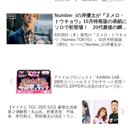
ならず、ドラマ「体感予報」や「Qrosの
女 スクープという名の狂気」などの映像
作品で俳優としても大きく飛躍した、増
Number_iの岸優太が『ヌメロ・
Book
子敦...
トウキョウ』10月特装版の表紙に
ソロで初登場！ 20代最後の瞬間
を切り撮った写真と、29歳の等身
8月28日（木）発売の『ヌメロ・トウキョ
大の心で語ったロングインタビュ
ウ（Numéro TOKYO）』10月号特装版
（増刊）カバーにNumber_iの岸優太がソ
ーで構成される14ページの大特集
ロで初登場！ 特装版では、通常版には
掲載されていない４ページ追加した計14
ページにわたり、「LATE CHEC...
アイドルプロジェクト「KAWAII LAB.」
3周年スペシャルライブがチケット完売！
FRUITS ZIPPERら注目の4グループがK
アリーナ横浜に集結
【マイナビ TGC 2025 S/S】豪華出演者
第２弾解禁！丸山礼、村重杏奈、平祐
奈、杢代和人、野村康太が決定！ランウ
ェイデビュー谷原七音、TGC初出演松本
怜生が登場！なえなの、嵐莉菜らも出演
決定！