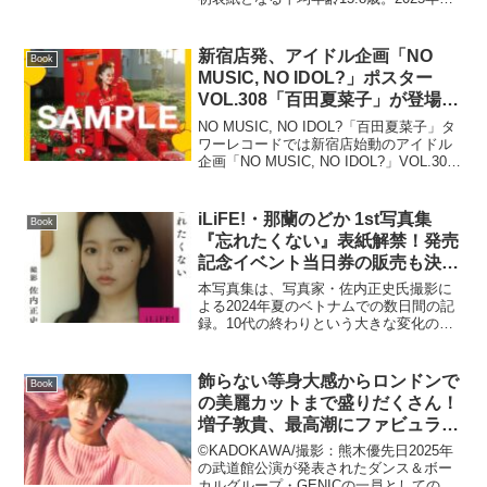
最初の号に、今年活躍が期待される若手
が表紙を飾ります。巻頭特集は「リュウ
ジの脂肪燃焼スープ」。超人気料理研究
新宿店発、アイドル企画「NO
Book
家...
MUSIC, NO IDOL?」ポスター
VOL.308「百田夏菜子」が登場
タワレコ12店舗＋オンラインにて
NO MUSIC, NO IDOL?「百田夏菜子」タ
対象作品購入でポスタープレゼン
ワーレコードでは新宿店始動のアイドル
企画「NO MUSIC, NO IDOL?」VOL.308
ト
に、ももいろクローバーZのリーダーで、
女優、声優など多方面で活躍、2月12日
（水）に満を持して...
iLiFE!・那蘭のどか 1st写真集
Book
『忘れたくない』表紙解禁！発売
記念イベント当日券の販売も決
定！
本写真集は、写真家・佐内正史氏撮影に
よる2024年夏のベトナムでの数日間の記
録。10代の終わりという大きな変化の最
中にいる那蘭の姿を、淡々と、少しずつ
大切に残しました。約3年間所属したアイ
ドルグループ、そして高校を卒業し、
飾らない等身大感からロンドンで
Book
iLiFE!への加...
の美麗カットまで盛りだくさん！
増子敦貴、最高潮にファビュラス
な最新写真集発売決定！
©KADOKAWA/撮影：熊木優先日2025年
の武道館公演が発表されたダンス＆ボー
カルグループ・GENICの一員としてのみ