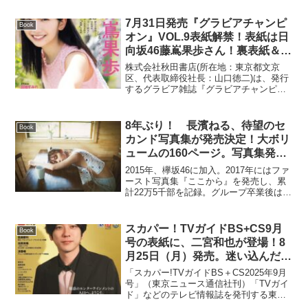
に2025年5月号を発売します。通常版表紙
は今号でRay専属モデルを卒業する...
7月31日発売『グラビアチャンピ
Book
オン』VOL.9表紙解禁！表紙は日
向坂46藤嶌果歩さん！裏表紙＆巻
末特集は日向坂46宮地すみれさ
株式会社秋田書店(所在地：東京都文京
ん!収録カットを一部公開!!
区、代表取締役社長：山口徳二)は、発行
するグラビア雑誌『グラビアチャンピオ
ン』VOL.９(編集長：湯原宏樹)を7月31日
(木)に発売。表紙を飾るのは日向坂46の藤
嶌果歩ちゃん。藤嶌果歩ちゃんの両面ポ
8年ぶり！ 長濱ねる、待望のセ
Book
スター...
カンド写真集が発売決定！大ボリ
ュームの160ページ。写真集発売
イベントも実施予定！ 先行カッ
2015年、欅坂46に加入。2017年にはファ
ト、本人コメントも掲載
ースト写真集『ここから』を発売し、累
計22万5千部を記録。グループ卒業後は俳
優として活動する傍ら、2023年にはエッ
セイ集『たゆたう』を発表するなど、表
現者として多彩な顔を見せてきた長濱ね
スカパー！TVガイドBS+CS9月
Book
るが7...
号の表紙に、二宮和也が登場！8
月25日（月）発売。迷い込んだ地
下通路の出口へー向にたどり着け
「スカパー!TVガイドBS＋CS2025年9月
ない“迷う男”を演じた二宮。演者
号」（東京ニュース通信社刊）「TVガイ
ド」などのテレビ情報誌を発刊する東京
としてだけでなく脚本協力として
ニュース通信社は、スカパー！のオフィ