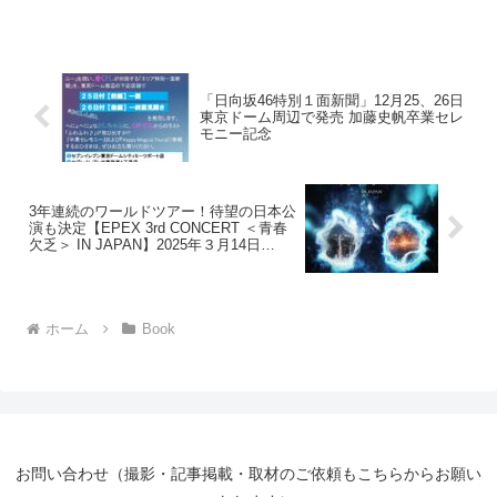
も携わった主演映画「８番出口」
シャルTVガイド誌｢スカパー!TVガイド
への思いを語る。
BS＋CS2025年9月号｣を8月25日（月...
「日向坂46特別１面新聞」12月25、26日
東京ドーム周辺で発売 加藤史帆卒業セレ
モニー記念
3年連続のワールドツアー！待望の日本公
演も決定【EPEX 3rd CONCERT ＜青春
欠乏＞ IN JAPAN】2025年３月14日
（金）＠Zepp DiverCity（TOKYO）
ホーム
Book
お問い合わせ（撮影・記事掲載・取材のご依頼もこちらからお願い