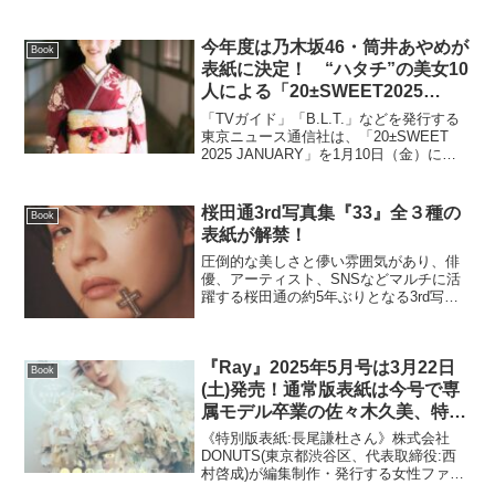
今年度は乃木坂46・筒井あやめが
Book
表紙に決定！ “ハタチ”の美女10
人による「20±SWEET2025
JANUARY」を1月10日(金)に発
「TVガイド」「B.L.T.」などを発行する
売＆第１弾ラインナップ発表！
東京ニュース通信社は、「20±SWEET
2025 JANUARY」を1月10日（金）に発
売いたします。全国の書店、ネット書店
でご予約いただけます。「ハタチ」の今
を駆け抜けるアイドルたちに、ハイク...
桜田通3rd写真集『33』全３種の
Book
表紙が解禁！
圧倒的な美しさと儚い雰囲気があり、俳
優、アーティスト、SNSなどマルチに活
躍する桜田通の約5年ぶりとなる3rd写真
集『33』が2025年3月3日に発売。クリス
マスイブに行われたYouTube生配信に
て、通常版、FC版、アザージャケットカ
『Ray』2025年5月号は3月22日
バー...
Book
(土)発売！通常版表紙は今号で専
属モデル卒業の佐々木久美、特別
版表紙はなにわ男子の長尾謙杜さ
《特別版表紙:長尾謙杜さん》株式会社
んが『Ray』ソロ初表紙を飾る！
DONUTS(東京都渋谷区、代表取締役:西
村啓成)が編集制作・発行する女性ファッ
ション誌『Ray』は、2025年3月22日(土)