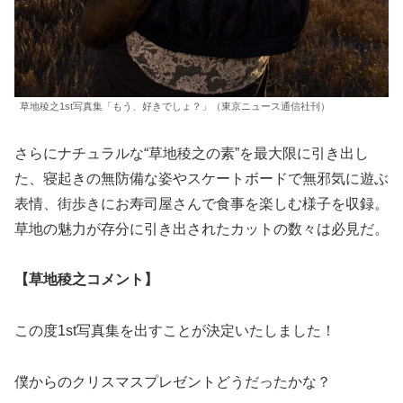
草地稜之1st写真集「もう、好きでしょ？」（東京ニュース通信社刊）
さらにナチュラルな“草地稜之の素”を最大限に引き出し
た、寝起きの無防備な姿やスケートボードで無邪気に遊ぶ
表情、街歩きにお寿司屋さんで食事を楽しむ様子を収録。
草地の魅力が存分に引き出されたカットの数々は必見だ。
【草地稜之コメント】
この度1st写真集を出すことが決定いたしました！
僕からのクリスマスプレゼントどうだったかな？