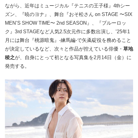
ながら、近年はミュージカル『テニスの王子様』4thシー
ズン、『暁のヨナ』、舞台『おそ松さん on STAGE 〜SIX
MEN’S SHOW TIME〜 2nd SEASON』、『ブルーロッ
ク』3rd STAGEなど人気2.5次元作に多数出演し、’25年1
月には舞台『桃源暗鬼』-練馬編-で矢颪碇役を務めること
が決定しているなど、次々と作品が控えている俳優・
草地
稜之
が、自身にとって初となる写真集を2月14日（金）に
発売する。