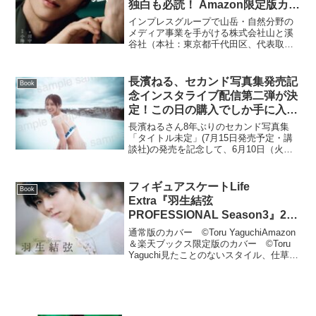
独白も必読！ Amazon限定版カバ
ーも同時発売！ 書籍 『レンズ越
インプレスグループで山岳・自然分野の
しの羽生結弦 神カメラマンが見
メディア事業を手がける株式会社山と溪
谷社（本社：東京都千代田区、代表取締
た絶対王者』12月17日発売！
役社長：二宮宏文）は、書籍 『レンズ越
しの羽生結弦 神カメラマンが見た絶対
王者』（著／田中充、写真／小海途良
長濱ねる、セカンド写真集発売記
Book
幹）を2024年12月1...
念インスタライブ配信第二弾が決
定！この日の購入でしか手に入ら
ない「美背中ショット」ポスター
長濱ねるさん8年ぶりのセカンド写真集
を解禁
「タイトル未定」(7月15日発売予定・講
談社)の発売を記念して、6月10日（火曜
日）19時頃より長濱さん本人のインスタ
グラムアカウント（@nerunagahama_）
より、「セカンド写真集発売記念インス
フィギュアスケートLife
Book
タ...
Extra『羽生結弦
PROFESSIONAL Season3』2種
類のカバー画像を解禁！ さらに
通常版のカバー ©Toru YaguchiAmazon
発売記念の【パネル展】も東京・
＆楽天ブックス限定版のカバー ©Toru
Yaguchi見たことのないスタイル、仕草、
大阪で開催決定
表情…進化を続ける羽生結弦のフレッシ
ュな一面をフォトグラファー矢口亨が完
全撮りおろし。プロ３年目を振...