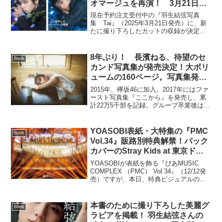
オマージュを再演！ 3月21日発
売『羽生結弦写真集 Tai』収録
現在予約注文受付中の『羽生結弦写真
決定
集 Tai』（2025年3月21日発売）に、新
たに撮り下ろしたカットの収録が決定！
30歳を迎えたばかりの羽生結弦のために
蜷川実花が用意したのは、二人の初撮影
となった2018年の「青バラ」のセットで
8年ぶり！ 長濱ねる、待望のセ
Book
す。「実...
カンド写真集が発売決定！大ボリ
ュームの160ページ。写真集発売
イベントも実施予定！ 先行カッ
2015年、欅坂46に加入。2017年にはファ
ト、本人コメントも掲載
ースト写真集『ここから』を発売し、累
計22万5千部を記録。グループ卒業後は俳
優として活動する傍ら、2023年にはエッ
セイ集『たゆたう』を発表するなど、表
現者として多彩な顔を見せてきた長濱ね
YOASOBI表紙・大特集の『PMC
Book
るが7...
Vol.34』販路別特典解禁！バック
カバーのStray Kids at 東京ドー
ム、Mrs. GREEN APPLE at Kア
YOASOBIが表紙を飾る『ぴあMUSIC
リーナ10DAYSほか / ドーム＋
COMPLEX （PMC） Vol.34』（12/12発
売）ですが、本日、特典ビジュアルのほ
アリーナの超ライブ特集！
か、掲載内容を発表いたします。 表
MAZZEL、超ときめき♡宣伝部の
紙・巻頭特集は、YOASOBI。結成5周年
撮り下ろし＋インタビューも
を記念して東京・大阪でドーム...
本書のために撮り下ろした美麗グ
Book
ラビアを掲載！ 羽生結弦さんの