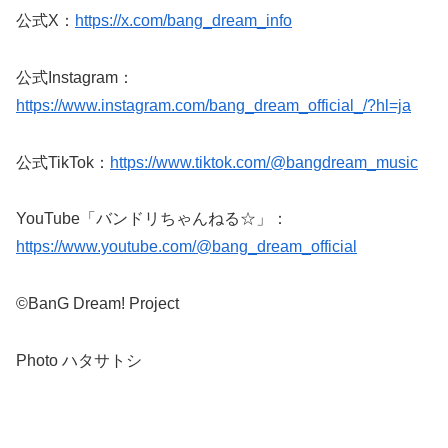
公式X：
https://x.com/bang_dream_info
公式Instagram：
https://www.instagram.com/bang_dream_official_/?hl=ja
公式TikTok：
https://www.tiktok.com/@bangdream_music
YouTube「バンドリちゃんねる☆」：
https://www.youtube.com/@bang_dream_official
©BanG Dream! Project
Photo ハタサトシ