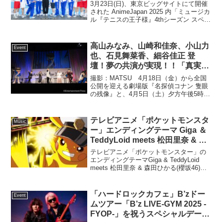
字塔！「テニミュ」が
3月23日(日)、東京ビッグサイトにて開催
AnimeJapanステージに初参
された AnimeJapan 2025 内「ミュージカ
ル『テニスの王子様』4thシーズン スペシ
戦！！2025年1月より上演中のミ
ャルステージ」にて、2025年1月より上演
ュージカル『テニスの王子様』
中のミュージカル『テニスの王子様』4th
4thシーズン 青学（せいがく）vs
シーズン 青学（せい...
高山みなみ、山崎和佳奈、小山力
Event
比嘉公演にまつわるトークやライ
也、石見舞菜香、細谷佳正 登
ブパフォーマンスなど盛りだくさ
壇！夢の共演が実現！！「真実は
んでお届け！最新公演について
いつも、サムライでーーーい！」
撮影：MATSU 4⽉18⽇（⾦）から全国
も！
高山「どちらもアットホームで楽
公開を迎える劇場版『名探偵コナン 隻眼
の残像』と、4⽉5⽇（⼟）⼣⽅午後5時30
しい作品を届けていきたい」
分から放送開始となるTV アニメ『真･侍
伝 YAIBA』。⻘⼭剛昌が⼿がける⼆⼤⼈
気作が、枠を越えて夢の共演を果たし
テレビアニメ「ポケットモンスタ
Music
た...
ー」エンディングテーマ Giga ＆
TeddyLoid meets 松田里奈 & 森
田ひかる(櫻坂46)「ピッカー
テレビアニメ「ポケットモンスター」の
ン！」2025年2月5日(水)にCD発
エンディングテーマGiga & TeddyLoid
meets 松田里奈 & 森田ひかる(櫻坂46)
売決定！
「ピッカーン！」のCDが2025年2月5日
(水)に発売することが決定した。プロデュ
ーサーにGiga & ...
「ハードロックカフェ」B’zドー
Event
ムツアー「B’z LIVE-GYM 2025 -
FYOP-」を祝うスペシャルデー