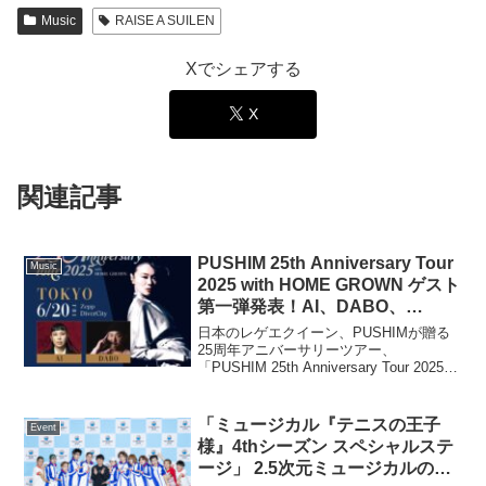
Music
RAISE A SUILEN
Xでシェアする
X
関連記事
PUSHIM 25th Anniversary Tour
Music
2025 with HOME GROWN ゲスト
第一弾発表！AI、DABO、
RUDEBWOY FACE, AKANE,
日本のレゲエクイーン、PUSHIMが贈る
RUEED が参戦！
25周年アニバーサリーツアー、
「PUSHIM 25th Anniversary Tour 2025
with HOME GROWN」の東京公演ゲスト
が遂に発表された。ツアーは5月25日、埼
玉公演を皮切...
「ミュージカル『テニスの王子
Event
様』4thシーズン スペシャルステ
ージ」 2.5次元ミュージカルの金