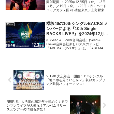
「B’z Special Day」
開催期間 ： 2025年12月5日（金）～8日
（月）／19日（金）～22日（月）ハード
ロックカフェ国内5店舗東京／上野駅東京
／横浜／京都／ユニバーサル・シティウ
ォーク大阪様々な音楽を聴きながら料理
が楽しめるアメリカンレストラン「ハー
櫻坂46の10thシングルBACKS メ
Music
ドロック...
ンバーによる『10th Single
BACKS LIVE!!』を2024年12月3
日（火）、4日（水）18時30分よ
(C)Seed & Flower合同会社(C)Seed &
り「ABEMA PPV」にて生配信決
Flower合同会社新しい未来のテレビ
「ABEMA（アベマ）」は、「ABEMA
定
PPV（アベマ ペイパービュー）」にて、
人気アイドルグループ・櫻坂46による
『櫻坂46 10th S...
STU48 大忘年会 開催！11thシングル
『地平線を見ているか？』収録カップリ
ング曲初パフォーマンス！
REIRIE、大活躍の2024年を締めくくるワ
ンマンライブが大盛況！アルバムリリー
スとツアーの情報も解禁！