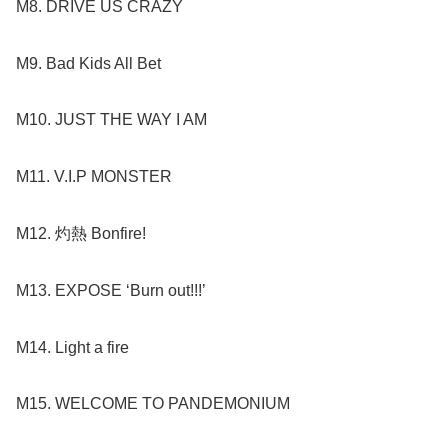
M8. DRIVE US CRAZY
M9. Bad Kids All Bet
M10. JUST THE WAY I AM
M11. V.I.P MONSTER
M12. 灼熱 Bonfire!
M13. EXPOSE ‘Burn out!!!’
M14. Light a fire
M15. WELCOME TO PANDEMONIUM