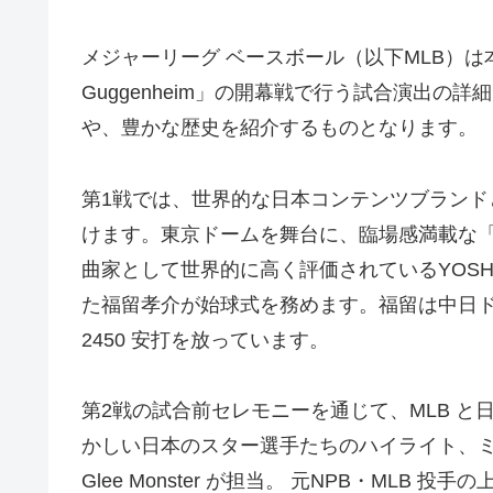
メジャーリーグ ベースボール（以下MLB）は本⽇、3 ⽉
Guggenheim」の開幕戦で⾏う試合演出
や、豊かな歴史を紹介するものとなります。
第1戦では、世界的な⽇本コンテンツブランド
けます。東京ドームを舞台に、臨場感満載な
曲家として世界的に⾼く評価されているYOSH
た福留孝介が始球式を務めます。福留は中⽇ドラゴ
2450 安打を放っています。
第2戦の試合前セレモニーを通じて、MLB 
かしい⽇本のスター選⼿たちのハイライト、ミュ
Glee Monster が担当。 元NPB・M