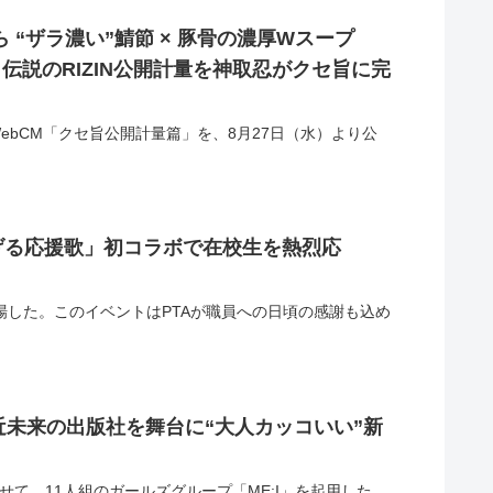
 “ザラ濃い”鯖節 × 豚骨の濃厚Wスープ
 伝説のRIZIN公開計量を神取忍がクセ旨に完
ebCM「クセ旨公開計量篇」を、8月27日（水）より公
げる応援歌」初コラボで在校生を熱烈応
登場した。このイベントはPTAが職員への日頃の感謝も込め
」が近未来の出版社を舞台に“大人カッコいい”新
あわせて、11人組のガールズグループ「ME:I」を起用した