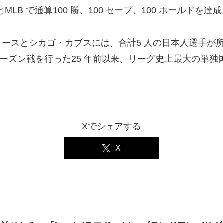
LB で通算100 勝、100 セーブ、100 ホールドを達
カゴ・カブスには、合計5 ⼈の⽇本⼈選⼿が所属します。「MLB
ラーシーズン戦を⾏った25 年前以来、リーグ史上最⼤の単
Xでシェアする
X