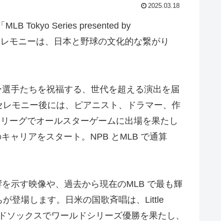
2025.03.18
o Series presented by
のセレモニーは、⽇本と野球の⽂化的な繋がり
ー選⼿たちを祝福する、世代を超える演出を届
セレモニー後には、ピアニスト、ドラマー、作
B両リーグでオールスターゲームに出場を果たし
キャリアをスタート。NPB とMLB で通算
を⽰す映像や、過去から現在のMLB で最も輝
場します。⽇⽶の国歌⻫唱は、Little
ン・レッドソックスでワールドシリーズ優勝を果たし、