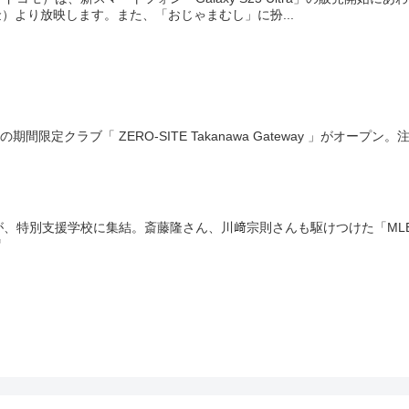
日（金）より放映します。また、「おじゃまむし」に扮...
間限定クラブ「 ZERO-SITE Takanawa Gateway 」がオ
、特別支援学校に集結。斎藤隆さん、川﨑宗則さんも駆けつけた「MLB TO
贈