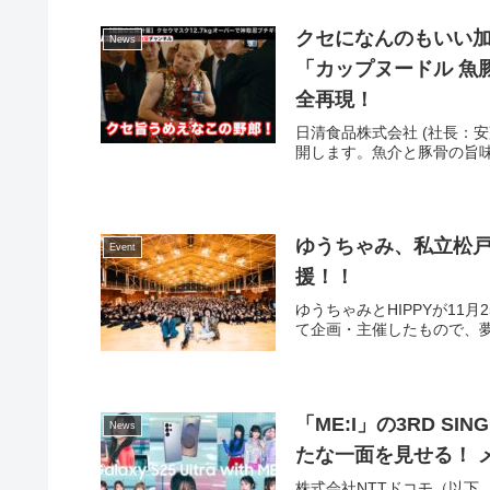
クセになんのもいい加
News
「カップヌードル 魚豚
全再現！
日清食品株式会社 (社長：
開します。魚介と豚骨の旨味
ゆうちゃみ、私立松戸
Event
援！！
ゆうちゃみとHIPPYが1
て企画・主催したもので、夢
「ME:I」の3RD 
News
たな一面を見せる！ 
株式会社NTTドコモ（以下、