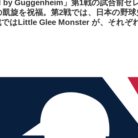
esented by Guggenheim」第1
⼿の凱旋を祝福。第2戦では、⽇本の野
ではLittle Glee Monster が、