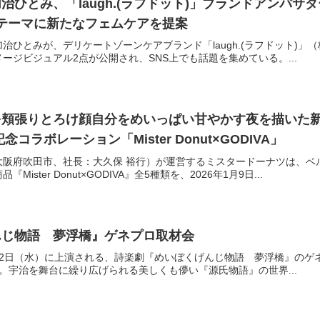
加治ひとみ、「laugh.(ラフドット)」ブランドアンバ
テーマに新たなフェムケアを提案
ひとみが、デリケートゾーンケアブランド「laugh.(ラフドット)」（
ージビジュアル2点が公開され、SNS上でも話題を集めている。...
頬張りとろけ顔自分をめいっぱい甘やかす夜を描いた新T
念コラボレーション「Mister Donut×GODIVA」
大阪府吹田市、社長：大久保 裕行）が運営するミスタードーナツは、ベ
ster Donut×GODIVA』全5種類を、2026年1月9日...
んじ物語 夢浮橋』ゲネプロ取材会
2月12日（水）に上演される、詩楽劇『めいぼくげんじ物語 夢浮橋』のゲ
た。宇治を舞台に繰り広げられる美しくも儚い『源氏物語』の世界...