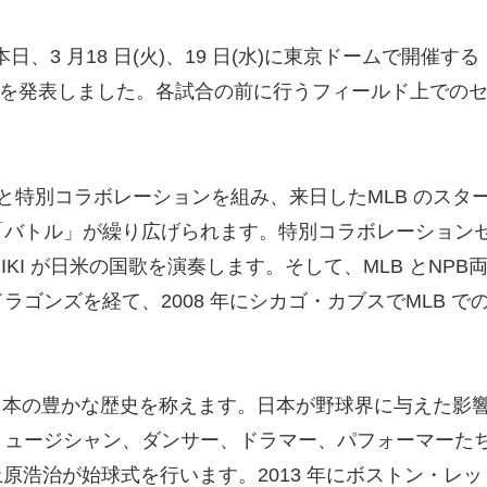
18 ⽇(⽕)、19 ⽇(⽔)に東京ドームで開催する「MLB Toky
の詳細を発表しました。各試合の前に⾏うフィールド上で
と特別コラボレーションを組み、来⽇したMLB のスタ
「バトル」が繰り広げられます。特別コラボレーション
IKI が⽇⽶の国歌を演奏します。そして、MLB とNP
ンズを経て、2008 年にシカゴ・カブスでMLB での
と⽇本の豊かな歴史を称えます。⽇本が野球界に与えた影響
ージシャン、ダンサー、ドラマー、パフォーマーたちが登
LB 投⼿の上原浩治が始球式を⾏います。2013 年にボスト