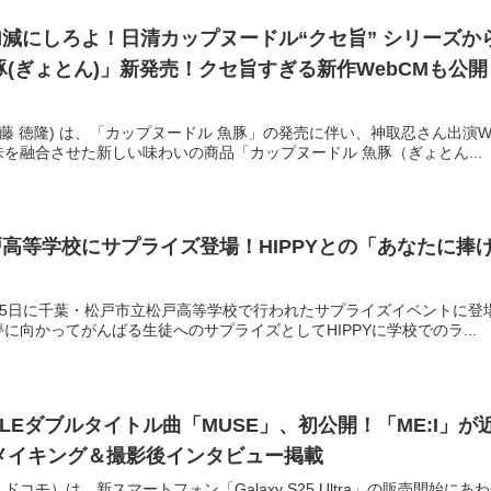
減にしろよ！日清カップヌードル“クセ旨” シリーズから
(ぎょとん)」新発売！クセ旨すぎる新作WebCMも公開
安藤 徳隆) は、「カップヌードル 魚豚」の発売に伴い、神取忍さん出演W
を融合させた新しい味わいの商品「カップヌードル 魚豚（ぎょとん...
高等学校にサプライズ登場！HIPPYとの「あなたに捧
1月25日に千葉・松戸市立松戸高等学校で行われたサプライズイベントに
に向かってがんばる生徒へのサプライズとしてHIPPYに学校でのラ...
SINGLEダブルタイトル曲「MUSE」、初公開！「ME:I
メイキング＆撮影後インタビュー掲載
ドコモ）は、新スマートフォン「Galaxy S25 Ultra」の販売開始に