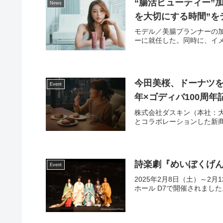
“腸活ビューティー”
News
を大切にする時間”を
モデル／美腸プランナーの加治
ーに就任した。同時に、イメ
今田美桜、ドーナツを
Event
年×ゴディバ100周年記
株式会社ダスキン（本社：
とコラボレーションした新商品『Mi
詩楽劇『めいぼくげ
Event
2025年2月8日（土）～
ホール D7で開催されまし