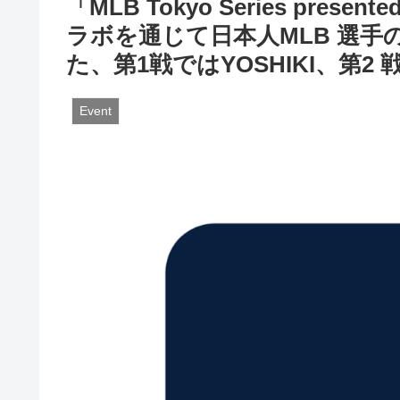
「MLB Tokyo Series pr
ラボを通じて⽇本⼈MLB 選
た、第1戦ではYOSHIKI、第2 戦
Event