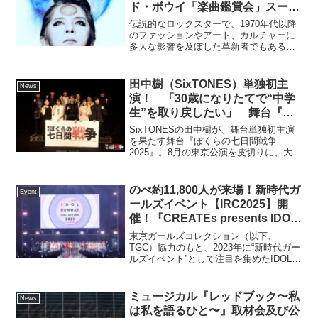
ド・ボウイ「楽曲鑑賞会」スーパ
ー・オーディオ・ライブレポート
伝説的なロックスターで、1970年代以降
到着！！
のファッションやアート、カルチャーに
多大な影響を及ぼした革新者でもあるデ
ヴィッド・ボウイ。最後のアルバム
『★（ブラックスター）』と同時期に制
作され、遺作となったミュージカル
田中樹（SixTONES）単独初主
News
『LAZARUS（ラザルス）...
演！ 「30歳になりたてで“中学
生”を取り戻したい」 舞台『ぼ
くらの七日間戦争 2025』制作発
SixTONESの田中樹が、舞台単独初主演
表会レポート
を果たす舞台『ぼくらの七日間戦争
2025』。8月の東京公演を皮切りに、大
阪、京都、愛知、熊本を巡回し、11月に
は東京へ凱旋する。本作の制作記者発表
が6月25日（水）に神楽座で開催され、キ
のべ約11,800人が来場！新時代ガ
Event
ャスト陣が...
ールズイベント【IRC2025】開
催！『CREATEs presents IDOL
RUNWAY COLLECTION 2025
東京ガールズコレクション（以下、
Supported by TGC』乃木坂46・
TGC）協⼒のもと、2023年に“新時代ガー
ルズイベント”として注目を集めたIDOL
FRUITS ZIPPERのメンバーらが
RUNWAY COLLECTION（アイドル ラン
ランウェイに登場！日向坂46・
ウェイ コレクション）が規模を拡大し、
≠ME・CUTIE STREET・高嶺の
2025年3⽉2⽇（⽇）に『CRE...
ミュージカル『レッドブック〜私
News
なでしこが圧巻のライブを披露！
は私を語るひと〜』取材会及び公
今をときめく総勢107名のアイド