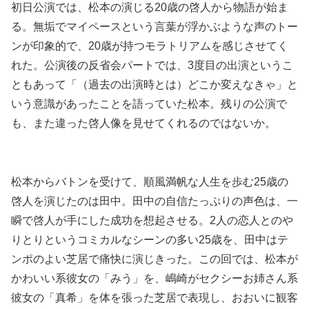
初日公演では、松本の演じる20歳の啓人から物語が始ま
る。無垢でマイペースという言葉が浮かぶような声のトー
ンが印象的で、20歳が持つモラトリアムを感じさせてく
れた。公演後の反省会パートでは、3度目の出演というこ
ともあって「（過去の出演時とは）どこか変えなきゃ」と
いう意識があったことを語っていた松本。残りの公演で
も、また違った啓人像を見せてくれるのではないか。
松本からバトンを受けて、順風満帆な人生を歩む25歳の
啓人を演じたのは田中。田中の自信たっぷりの声色は、一
瞬で啓人が手にした成功を想起させる。2人の恋人とのや
りとりというコミカルなシーンの多い25歳を、田中はテ
ンポのよい芝居で痛快に演じきった。この回では、松本が
かわいい系彼女の「みう」を、嶋崎がセクシーお姉さん系
彼女の「真希」を体を張った芝居で表現し、おおいに観客