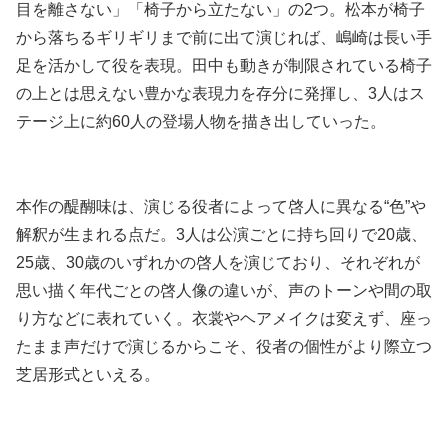
目を離さない」「椅子から立たない」の2つ。松本が椅子
から落ちるギリギリまで前に出て演じれば、嶋崎は長い手
足を活かして役を表現。田中も動きが制限されている椅子
の上とは思えない豊かな表現力を存分に発揮し、3人はス
テージ上に約60人の登場人物を描き出していった。
本作の醍醐味は、演じる役者によって啓人に異なる“色”や
解釈が生まれる点だ。3人は公演ごとに持ち回りで20歳、
25歳、30歳のいずれかの啓人を演じており、それぞれが
思い描く年代ごとの啓人像の違いが、声のトーンや間の取
り方などに表れていく。衣裳やヘアメイクは変えず、座っ
たまま声だけで演じるからこそ、役者の個性がより際立つ
芝居形式といえる。