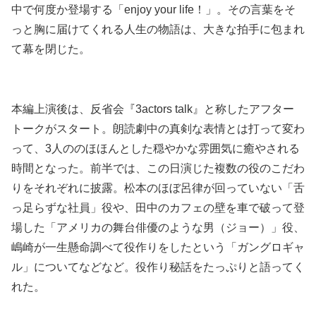
中で何度か登場する「enjoy your life！」。その言葉をそ
っと胸に届けてくれる人生の物語は、大きな拍手に包まれ
て幕を閉じた。
本編上演後は、反省会『3actors talk』と称したアフター
トークがスタート。朗読劇中の真剣な表情とは打って変わ
って、3人ののほほんとした穏やかな雰囲気に癒やされる
時間となった。前半では、この日演じた複数の役のこだわ
りをそれぞれに披露。松本のほぼ呂律が回っていない「舌
っ足らずな社員」役や、田中のカフェの壁を車で破って登
場した「アメリカの舞台俳優のような男（ジョー）」役、
嶋崎が一生懸命調べて役作りをしたという「ガングロギャ
ル」についてなどなど。役作り秘話をたっぷりと語ってく
れた。