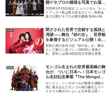
開ゲネプロの模様を写真でお届
ルたちが大集結！
け！
2026年5月15日(金)にミュージカル『レッ
ドブック〜私は私を語るひと〜』取材会
及び公開ゲネプロが東京建物 Brillia HALL
(豊島区立芸術文化劇場)で開催されまし
た。本記事では取材会及び公開ゲネプロ
の模様を写真にてお届けします。...
閉ざされた世界で交錯する孤独と
News
渇望——舞台『砂の女』、世界観
を象徴するビジュアル公開！出
演：森田剛 藤間爽子 大石将弘 東
安部公房の名作小説『砂の女』が、舞台
野良平 永島敬三 福田転球
として新たに息づく―1962年に発表さ
れ、翌年には第14回読売文学賞を受賞。
20以上の言語に翻訳され、世界中で読み
継がれる不朽の名作『砂の女』が、現代
の舞台表現で再構築されます。果てしな
モンゴル生まれの世界最高峰の舞
News
い砂丘に囲まれた部...
台が、ついに日本へ！日本モンゴ
ル友好記念事業『The Mongol
Khan（モンゴル・ハーン）』
ロンドン、シンガポールの観客を感動の
渦に巻き込んだモンゴル発の豪壮なスペ
クタクル舞台がいよいよ日本初上陸！！
2022年に本国モンゴル国内にて180回以
上のロングラン公演を上演し、10万5千人
を動員した舞台『The Mongol
Khan（モ...