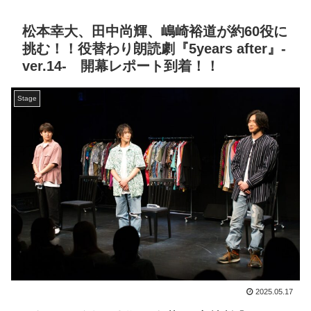
松本幸大、田中尚輝、嶋崎裕道が約60役に
挑む！！役替わり朗読劇『5years after』-
ver.14- 開幕レポート到着！！
Stage
2025.05.17