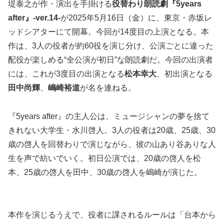
堤泰之が作・演出を手掛ける
役替わり朗読劇『5years
after』-ver.14-
が2025年5月16日（金）に、東京・赤坂レ
ッドシアターにて開幕。今回が14度目の上演となる。本
作は、3人の役者が約60役を演じ分け、公演ごとに違った
配役が楽しめる“全公演が初日”な朗読劇だ。今回の出演者
には、これが3度目の出演となる
松本幸大
、初出演となる
田中尚輝
、
嶋崎裕道
が名を連ねる。
『5years after』の主人公は、ミュージシャンの夢を捨て
きれない大学生・水川啓人。3人の役者は20歳、25歳、30
歳の啓人を回替わりで演じながら、彼の山あり谷ありな人
生を声で紡いでいく。初日公演では、20歳の啓人を松
本、25歳の啓人を田中、30歳の啓人を嶋崎が演じた。
本作を演じるうえで、役者に課されるルールは「台本から