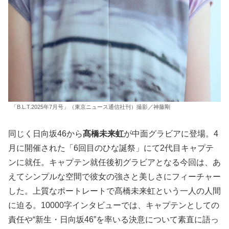
「B.L.T.2025年7月号」（東京ニュース通信社刊）撮影／神藤剛
同じく日向坂46から
髙橋未来虹
が中面グラビアに登場。4
月に開催された「6回目のひな誕祭」にて2代目キャプテ
ンに就任。キャプテン就任後初グラビアとなる今回は、あ
えてシンプルな空間で彼女の強さと美しさにフィーチャー
した。上質なポートレートで髙橋未来虹という一人の人間
に迫る。10000字インタビューでは、キャプテンとしての
責任や“新生・日向坂46”を率いる決意について素直に語っ