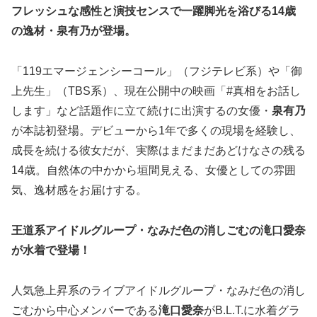
フレッシュな感性と演技センスで一躍脚光を浴びる14歳
の逸材・泉有乃が登場。
「119エマージェンシーコール」（フジテレビ系）や「御
上先生」（TBS系）、現在公開中の映画「#真相をお話し
します」など話題作に立て続けに出演するの女優・
泉有乃
が本誌初登場。デビューから1年で多くの現場を経験し、
成長を続ける彼女だが、実際はまだまだあどけなさの残る
14歳。自然体の中かから垣間見える、女優としての雰囲
気、逸材感をお届けする。
王道系アイドルグループ・なみだ色の消しごむの滝口愛奈
が水着で登場！
人気急上昇系のライブアイドルグループ・なみだ色の消し
ごむから中心メンバーである
滝口愛奈
がB.L.T.に水着グラ