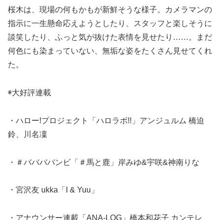
桜木は、現場の何もかもが新鮮そうな様子。カメラマンの
指示に一生懸命応えようとしたり、スタッフと楽しそうに
談笑したり、ふっと気が抜けた表情を見せたり……。まだ
何色にも染まっていない、無垢な姿をたくさん見せてくれ
た。
◉大好評連載
・ハロー!プロジェクト「ハロラボ!!」アンジュルム 橋迫
鈴、川名凜
・＃ババババンビ「＃馬と鹿」岸みゆ&宇咲&神南りな
・宮沢友 ukka「I & Yuu」
・アナウンサー連載「ANA-LOG」橋本和花子 カンテレ