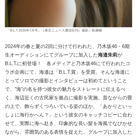
「B.L.T.2025年7月号」（東京ニュース通信社刊）撮影／前康輔
2024年の春と夏の2回に分けて行われた、乃木坂46・6期
生オーディションにてグループに加入した
海邉朱莉
が
B.L.T.に初登場！ 各メディアと乃木坂46にて行われたコ
ラボ企画にて、海邉は「B.L.T.賞」を受賞。そんな海邉に
とってソロでの撮影とインタビューは初めてということ
で、”海”の名を持つ彼女の魅力をストレートに伝えるべ
く、海辺近くの古民家を拠点に撮影を実施。昔ながらの畳
の上で、飾らずくつろいでいる姿のほか、「あかりといっ
しょに海行かへん？」という彼女のキャッチコピーに合わ
せて、実際に海へ赴き、印象的な長い髪を海風でなびかせ
ながら、雰囲気のある表情を捉えた。グループに加入した