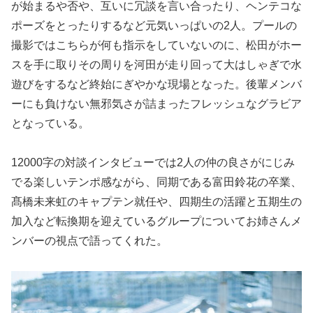
が始まるや否や、互いに冗談を言い合ったり、ヘンテコな
ポーズをとったりするなど元気いっぱいの2人。プールの
撮影ではこちらが何も指示をしていないのに、松田がホー
スを手に取りその周りを河田が走り回って大はしゃぎで水
遊びをするなど終始にぎやかな現場となった。後輩メンバ
ーにも負けない無邪気さが詰まったフレッシュなグラビア
となっている。
12000字の対談インタビューでは2人の仲の良さがにじみ
でる楽しいテンポ感ながら、同期である富田鈴花の卒業、
髙橋未来虹のキャプテン就任や、四期生の活躍と五期生の
加入など転換期を迎えているグループについてお姉さんメ
ンバーの視点で語ってくれた。