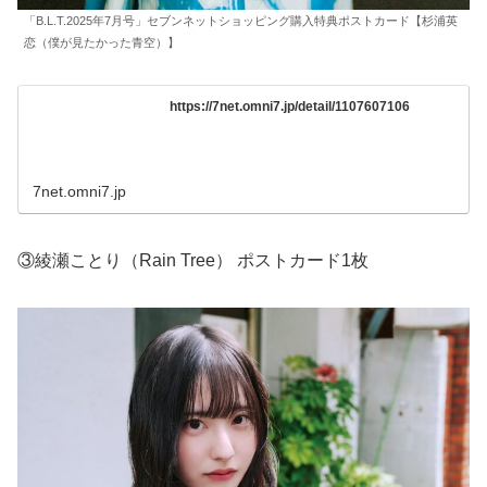
「B.L.T.2025年7月号」セブンネットショッピング購入特典ポストカード【杉浦英
恋（僕が見たかった青空）】
https://7net.omni7.jp/detail/1107607106
7net.omni7.jp
③綾瀬ことり（Rain Tree） ポストカード1枚