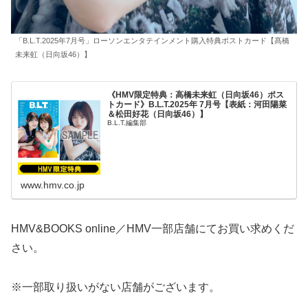
「B.L.T.2025年7月号」ローソンエンタテインメント購入特典ポストカード【髙橋
未来虹（日向坂46）】
《HMV限定特典：高橋未来虹（日向坂46）ポス
トカード》B.L.T.2025年 7月号【表紙：河田陽菜
＆松田好花（日向坂46）】
B.L.T.編集部
www.hmv.co.jp
HMV&BOOKS online／HMV一部店舗にてお買い求めくだ
さい。
※一部取り扱いがない店舗がございます。