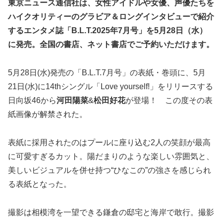
東京ニュース通信社は、女性アイドルや女優、声優たちを
ハイクオリティーのグラビア＆ロングインタビューで紹介
するエンタメ誌「B.L.T.2025年7月号」を5月28日（水）
に発売。全国の書店、ネット書店でご予約いただけます。
5月28日(水)発売の「B.L.T.7月号」の表紙・巻頭に、5月
21日(水)に14thシングル「Love yourself!」をリリースする
日向坂46から
河田陽菜
&
松田好花
が登場！ この度その表
紙画像が解禁された。
表紙に採用されたのはプールに座り込む2人の笑顔が最高
に可愛すぎるカット。陽だまりのような楽しい雰囲気と、
美しいビジュアルを併せ持つ“ひなこの”の強さを感じられ
る表紙となった。
撮影は相模湾を一望できる鎌倉の邸宅と海岸で敢行。撮影