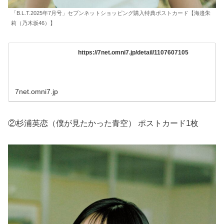
「B.L.T.2025年7月号」セブンネットショッピング購入特典ポストカード【海邉朱
莉（乃木坂46）】
https://7net.omni7.jp/detail/1107607105
7net.omni7.jp
②杉浦英恋（僕が見たかった青空） ポストカード1枚