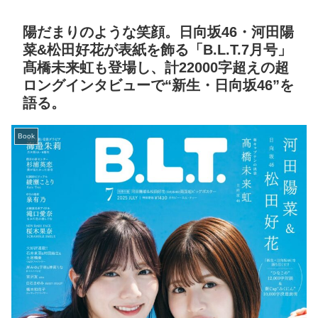
陽だまりのような笑顔。日向坂46・河田陽
菜&松田好花が表紙を飾る「B.L.T.7月号」
髙橋未来虹も登場し、計22000字超えの超
ロングインタビューで“新生・日向坂46”を
語る。
Book