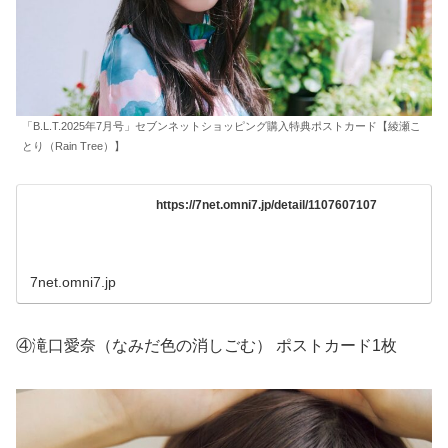
「B.L.T.2025年7月号」セブンネットショッピング購入特典ポストカード【綾瀬こ
とり（Rain Tree）】
https://7net.omni7.jp/detail/1107607107
7net.omni7.jp
④滝口愛奈（なみだ色の消しごむ） ポストカード1枚