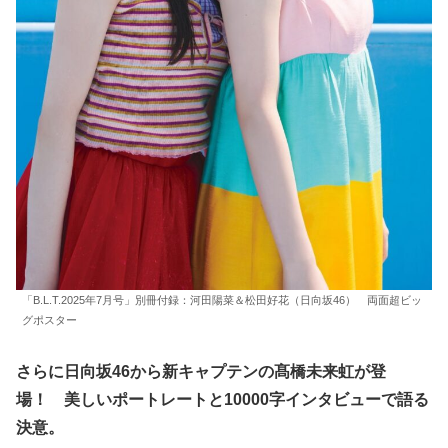
「B.L.T.2025年7月号」別冊付録：河田陽菜＆松田好花（日向坂46） 両面超ビッ
グポスター
さらに日向坂46から新キャプテンの髙橋未来虹が登
場！ 美しいポートレートと10000字インタビューで語る
決意。