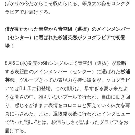
ばかりの今だからこそ収められる、等身大の姿をロンググ
ラビアでお届けする。
僕が見たかった青空から青空組（選抜）のメインメンバー
（センター）に選ばれた杉浦英恋がソログラビアで初登
場！
8月6日(水)発売の6thシングルにて青空組（選抜）が歌唱
する表題曲のメインメンバー（センター）に選ばれた
杉浦
英恋
。グループきっての表現力を持つ彼女が、ソログラビ
アではB.L.T.に初登場。この撮影は、早すぎる夏が来たよ
うな暑さの中、誰もいないプールで行われ、自由に動き回
り、感じるがままに表情をコロコロと変えていく彼女を写
真におさめた。また、選抜発表後に行われたインタビュー
で語った“想い”とは。杉浦らしさが詰まったグラビアをお
届けする。