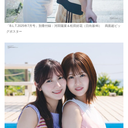
「B.L.T.2025年7月号」別冊付録：河田陽菜＆松田好花（日向坂46） 両面超ビッ
グポスター