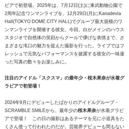
ビアで初登場。2025年は、7月12日(土)に東武動物公園で
2周年記念ワンマンライブを、12月29日(月)にKanadevia
Hall(TOKYO DOME CITY HALL)でグループ最大規模のワ
ンマンライブを開催する彼女。今回、白がメインのハウス
スタジオで自然体の笑顔からクールで儚げな表情まで、さ
まざまな滝口の魅力を捉えた撮影を行った。ライブではフ
レッシュで元気なパフォーマンスを披露する彼女の一味違
った写真の数々をお楽しみに。
注目のアイドル「スクスマ」の最年少・桜木果奈が水着グ
ラビアで初登場！
2024年9月にデビューしたばかりのアイドルグループ・
SCRAMBLE SMILEから、最年少の
桜木果奈
が水着グラビ
アで登場！ この日の撮影はあるテーマを元に小道具をた
くさん使って行われたのだが、芸能界デビューも間もない