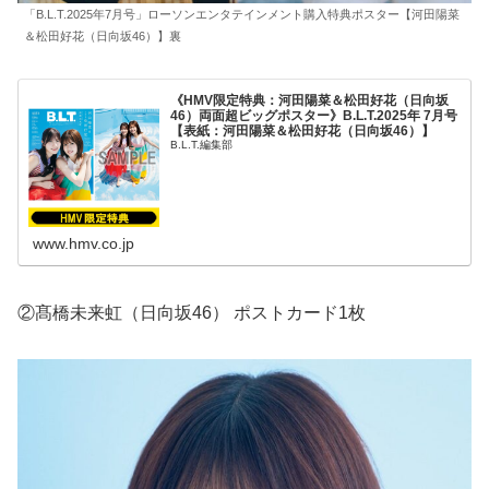
「B.L.T.2025年7月号」ローソンエンタテインメント購入特典ポスター【河田陽菜
＆松田好花（日向坂46）】裏
《HMV限定特典：河田陽菜＆松田好花（日向坂
46）両面超ビッグポスター》B.L.T.2025年 7月号
【表紙：河田陽菜＆松田好花（日向坂46）】
B.L.T.編集部
www.hmv.co.jp
②髙橋未来虹（日向坂46） ポストカード1枚