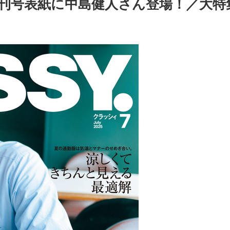
／増刊号表紙に中島健人さん登場！／大特