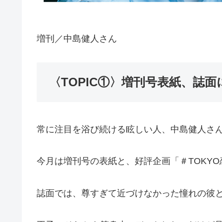
増刊／中島健人さん
〈TOPIC①〉増刊号表紙、誌
常に注目を浴び続ける眩しい人、中島健人さ
今月は増刊号の表紙と、好評企画「＃TOKY
誌面では、尊すぎて近づけなかった憧れの彼