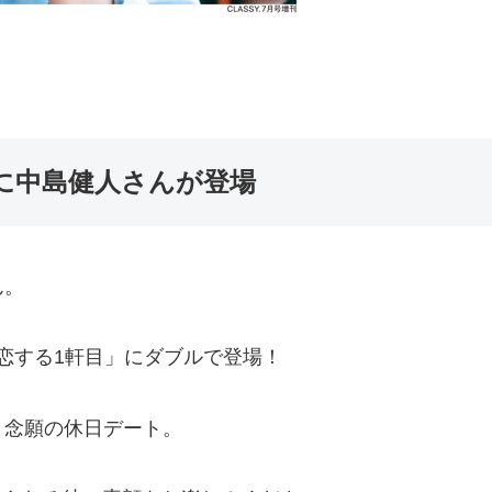
面に中島健人さんが登場
ん。
O恋する1軒目」にダブルで登場！
と念願の休日デート。