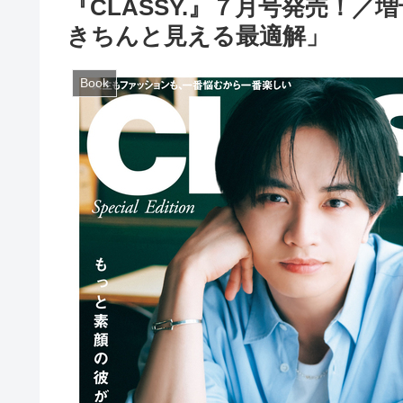
『CLASSY.』７月号発売！
きちんと見える最適解」
Book