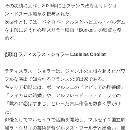
その功績により、2023年にはフランス政府よりレジオ
ン・ドヌール勲章を授与された。
次回作としては、ペネロペ・クルスとハビエル・バルデム
を主演に迎えた心理スリラー映画『Bunker』の監督を務
める。
[演出] ラディスラス・ショラー Ladislas Chollat
ラディスラス・ショラーは、ジャンルの垣根を超えたパワ
フルな演出で知られるフランスの演出家である。
キャリア初期には、ボーマルシェの『セビリアの理髪師』
『フィガロの結婚』や、アルフレッド・ド・ミュッセの
『戯れに恋はすまじ』といった古典作品を数多く手がけ
た。
俳優としてマルセイユで活動を開始し、マルセイユ国立劇
場ラ・クリエの芸術監督ジルダス・ブールデと出会い、彼