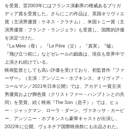
を受賞。翌2003年にはフランス演劇界の権威あるブリガ
ディア賞を受賞した。さらにこの作品は、英国オリヴィエ
賞（主演男優賞：ケネス・クラナム）、米国トニー賞（主
演男優賞：フランク・ランジェラ）も受賞し、国際的評価
を決定づけた。
『La Mère（母）』『Le Père（父）』『真実』『嘘』
『飛び立つ前に』などゼレールの戯曲は、現在も世界中で
上演され続けている。
映画監督としても高い評価を受けており、初監督作『ファ
ーザー』（主演：アンソニー・ホプキンス、オリヴィア・
コールマン／2021年日本公開）では、アカデミー賞主演
男優賞および脚色賞（クリストファー・ハンプトンとの共
同）を受賞。続く映画『The Son（息子）』では、ヒュ
ー・ジャックマン、ローラ・ダーン、ヴァネッサ・カービ
ー、アンソニー・ホプキンスら豪華キャストが出演し、
2022年に公開、ヴェネチア国際映画祭にも出品された。