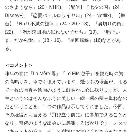
のさようなら』(20・NHK)、【配信】『七夕の国』(24・
Disney+)、『恋愛バトルロワイヤル』(24・Netflix)、【舞
台】『No.9-不滅の旋律-』(24・20・18)、『裏切りの街』
(22)、『渦が森団地の眠れない子たち』(19)、『嗚呼い
ま、だから愛。』(18・16)、『星回帰線』(16)などがあ
る。
＜コメント＞
昨年の春に『La Mère 母』『Le Fils 息子』を観た時の胸
の高鳴りを、今でも憶えています。幾つもの場面が、まる
で一枚の写真や絵画のように鮮やかに心に残りますが、人
生というのはそんなふうに美しい一瞬一瞬の積み重ねなの
だということを、二つの作品は示してくれました。今回、
その続編とも言える『飛び立つ前に』に参加できることと
なり、奇跡のような出会いに感謝するばかりです。スタッ
フキャストの方々、そして劇場にお運びくださるみなさま