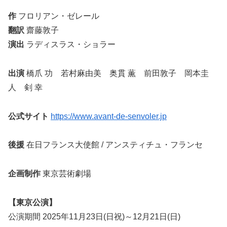
作
フロリアン・ゼレール
翻訳
齋藤敦子
演出
ラディスラス・ショラー
出演
橋爪 功 若村麻由美 奥貫 薫 前田敦子 岡本圭
人 剣 幸
公式サイト
https://www.avant-de-senvoler.jp
後援
在日フランス大使館 / アンスティチュ・フランセ
企画制作
東京芸術劇場
【東京公演】
公演期間 2025年11月23日(日祝)～12月21日(日)