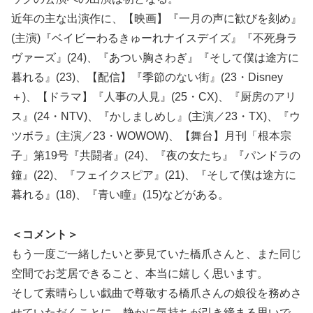
近年の主な出演作に、【映画】『一月の声に歓びを刻め』
(主演)『ベイビーわるきゅーれナイスデイズ』『不死身ラ
ヴァーズ』(24)、『あつい胸さわぎ』『そして僕は途方に
暮れる』(23)、【配信】『季節のない街』(23・Disney
＋)、【ドラマ】『人事の人見』(25・CX)、『厨房のアリ
ス』(24・NTV)、『かしましめし』(主演／23・TX)、『ウ
ツボラ』(主演／23・WOWOW)、【舞台】月刊「根本宗
子」第19号『共闘者』(24)、『夜の女たち』『パンドラの
鐘』(22)、『フェイクスピア』(21)、『そして僕は途方に
暮れる』(18)、『青い瞳』(15)などがある。
＜コメント＞
もう一度ご一緒したいと夢見ていた橋爪さんと、また同じ
空間でお芝居できること、本当に嬉しく思います。
そして素晴らしい戯曲で尊敬する橋爪さんの娘役を務めさ
せていただくことに、静かに気持ちが引き締まる思いで