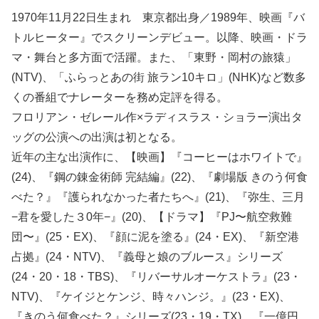
1970年11月22日生まれ 東京都出身／1989年、映画『バ
トルヒーター』でスクリーンデビュー。以降、映画・ドラ
マ・舞台と多方面で活躍。また、「東野・岡村の旅猿」
(NTV)、「ふらっとあの街 旅ラン10キロ」(NHK)など数多
くの番組でナレーターを務め定評を得る。
フロリアン・ゼレール作×ラディスラス・ショラー演出タ
ッグの公演への出演は初となる。
近年の主な出演作に、【映画】『コーヒーはホワイトで』
(24)、『鋼の錬金術師 完結編』(22)、『劇場版 きのう何食
べた？』『護られなかった者たちへ』(21)、『弥生、三月
−君を愛した３0年−』(20)、【ドラマ】『PJ〜航空救難
団〜』(25・EX)、『顔に泥を塗る』(24・EX)、『新空港
占拠』(24・NTV)、『義母と娘のブルース』シリーズ
(24・20・18・TBS)、『リバーサルオーケストラ』(23・
NTV)、『ケイジとケンジ、時々ハンジ。』(23・EX)、
『きのう何食べた？』シリーズ(23・19・TX)、『一億円