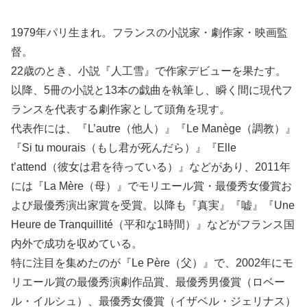
1979年パリ生まれ。フランスの小説家・劇作家・映画監
督。
22歳のとき、小説『人工雪』で作家デビューを果たす。
以降、5冊の小説と13本の戯曲を執筆し、瞬く間に現代フ
ランスを代表する劇作家として頭角を現す。
代表作には、『L’autre（他人）』『Le Manège（調教）』
『Si tu mourais（もし君が死んだら）』『Elle
t’attend（彼女は君を待っている）』などがあり、2011年
には『La Mère（母）』でモリエール賞・最優秀女優賞お
よび最優秀演出家賞を受賞。以降も『真実』『嘘』『Une
Heure de Tranquillité（平和な1時間）』などがフランス国
内外で成功を収めている。
特に注目を集めたのが『Le Père（父）』で、2002年にモ
リエール賞の最優秀演劇作品賞、最優秀男優賞（ロベー
ル・イルシュ）、最優秀女優賞（イザベル・ジェリナス）