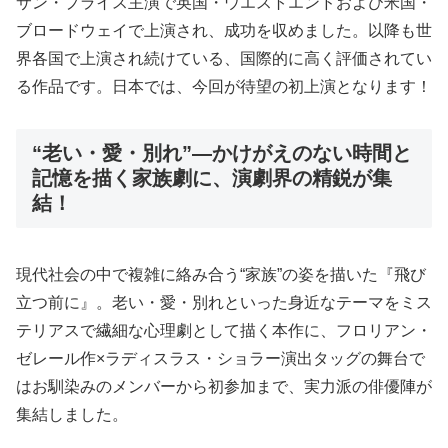
サン・プライス主演で英国・ウエストエンドおよび米国・
ブロードウェイで上演され、成功を収めました。以降も世
界各国で上演され続けている、国際的に高く評価されてい
る作品です。日本では、今回が待望の初上演となります！
“老い・愛・別れ”―かけがえのない時間と
記憶を描く家族劇に、演劇界の精鋭が集
結！
現代社会の中で複雑に絡み合う“家族”の姿を描いた『飛び
立つ前に』。老い・愛・別れといった身近なテーマをミス
テリアスで繊細な心理劇として描く本作に、フロリアン・
ゼレール作×ラディスラス・ショラー演出タッグの舞台で
はお馴染みのメンバーから初参加まで、実力派の俳優陣が
集結しました。