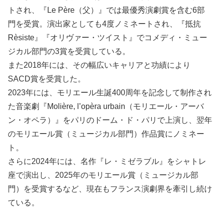
トされ、『Le Père（父）』では最優秀演劇賞を含む6部
門を受賞。演出家としても4度ノミネートされ、『抵抗
Rèsiste』『オリヴァー・ツイスト』でコメディ・ミュー
ジカル部門の3賞を受賞している。
また2018年には、その幅広いキャリアと功績により
SACD賞を受賞した。
2023年には、モリエール生誕400周年を記念して制作され
た音楽劇『Molière, l’opèra urbain（モリエール・アーバ
ン・オペラ）』をパリのドーム・ド・パリで上演し、翌年
のモリエール賞（ミュージカル部門）作品賞にノミネー
ト。
さらに2024年には、名作『レ・ミゼラブル』をシャトレ
座で演出し、2025年のモリエール賞（ミュージカル部
門）を受賞するなど、現在もフランス演劇界を牽引し続け
ている。