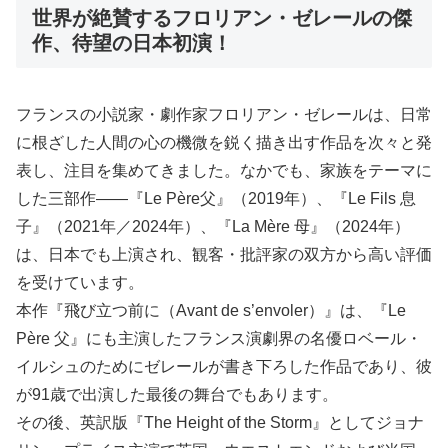
世界が絶賛するフロリアン・ゼレールの傑
作、待望の日本初演！
フランスの小説家・劇作家フロリアン・ゼレールは、日常
に根ざした人間の心の機微を鋭く描き出す作品を次々と発
表し、注目を集めてきました。なかでも、家族をテーマに
した三部作――『Le Père父』（2019年）、『Le Fils 息
子』（2021年／2024年）、『La Mère 母』（2024年）
は、日本でも上演され、観客・批評家の双方から高い評価
を受けています。
本作『飛び立つ前に（Avant de s’envoler）』は、『Le
Père 父』にも主演したフランス演劇界の名優ロベール・
イルシュのためにゼレールが書き下ろした作品であり、彼
が91歳で出演した最後の舞台でもあります。
その後、英訳版『The Height of the Storm』としてジョナ