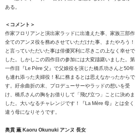
ある。
＜コメント＞
作家フロリアンと演出家ラッドに出逢えた事、家族三部作
全てのアンヌ役を務めさせていただけた事、またやろう！
と言っていただいた事は俳優冥利に尽きこの上なく幸せで
した。しかしこの四作目の参加には大変躊躇いました。第
一作目『Le Père 父』で父娘役を演じた橋爪功さんと50年
も連れ添った夫婦役！私に務まるとは思えなかったからで
す。紆余曲折の末、プロデューサーやラッドの想いを受
け、橋爪さんの胸をお借りして「飛び立つ」ことに決めま
した。大いなるチャレンジです！『La Mère 母』とは全く
違う母になりそうです。
奥貫 薫 Kaoru Okunuki アンヌ 長女