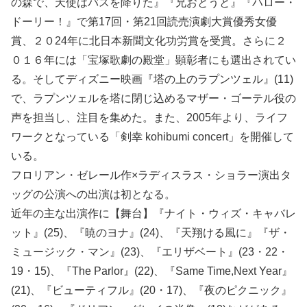
の森で、天使はバスを降りた』『兄おとうと』『ハロー・
ドーリー！』で第17回・第21回読売演劇大賞優秀女優
賞、２０24年に北日本新聞文化功労賞を受賞。さらに２
０１６年には「宝塚歌劇の殿堂」顕彰者にも選出されてい
る。そしてディズニー映画『塔の上のラプンツェル』(11)
で、ラプンツェルを塔に閉じ込めるマザー・ゴーテル役の
声を担当し、注目を集めた。また、2005年より、ライフ
ワークとなっている「剣幸 kohibumi concert」を開催して
いる。
フロリアン・ゼレール作×ラディスラス・ショラー演出タ
ッグの公演への出演は初となる。
近年の主な出演作に【舞台】『ナイト・ウィズ・キャバレ
ット』(25)、『暁のヨナ』(24)、『天翔ける風に』『ザ・
ミュージック・マン』(23)、『エリザベート』(23・22・
19・15)、『The Parlor』(22)、『Same Time,Next Year』
(21)、『ビューティフル』(20・17)、『夜のピクニック』