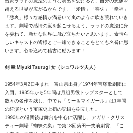
出家ラッドの魔法のような演出を受けると、自分の想像を
超える世界が広がるからです。「愛情」「喪失」「幸福」
「悲哀」様々な感情が渦巻いて嵐のように吹き荒れていき
ます。劇場で感情の嵐を起こせるよう、ラッドの魔法に身
を委ねて、新たな世界に飛び立ちたいと思います。素晴ら
しいキャストの皆様とご一緒できることをとても名誉に思
います。心を込めて稽古に励みます！
剣 幸 Miyuki Tsurugi 女（シュワルツ夫人）
1954年3月2日生まれ 富山県出身／1974年宝塚歌劇団に
入団。1985年から5年間は月組男役トップスターとして
数々の名作を残し、中でも『ミー＆マイガール』は1年間
の続演という宝塚史上初の記録を樹立した。
1990年の退団後は舞台を中心に活躍し、アガサ・クリス
ティー劇場『蜘蛛の巣』で第18回菊田一夫演劇賞、『こ