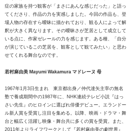
症の家族を持つ観客が「まさにあんな感じだった」と語っ
てくださり、作品の力を実感しました。今回の作品も、登
場人物の存在すら曖昧に描かれており、観る人によって解
釈が大きく異なります。その曖昧さが芝居として成立して
いる点に、作家ゼレールの力を感じます。ある種、「自分
が演じているこの芝居を、観客として観てみたい」と思わ
せてくれる舞台なのです。
若村麻由美 Mayumi Wakamura マドレーヌ 母
1967年1月3日生まれ 東京都出身／仲代達矢主宰の無名
塾で養成期間中の1987年に、NHK連続テレビ小説『はっ
さい先生』のヒロインに選ばれ俳優デビュー。エランドー
ル新人賞を受賞し注目を集める。以降、映画・ドラマ・舞
台と幅広く活躍し映像・舞台共に多くの賞を受賞。また、
2011年よりライフワークとして『若村麻由美の劇世界』