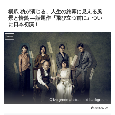
橋爪 功が演じる、人生の終幕に見える風
景と情熱 ―話題作『飛び立つ前に』つい
に日本初演！
News
Olive green abstract old background
2025.07.24