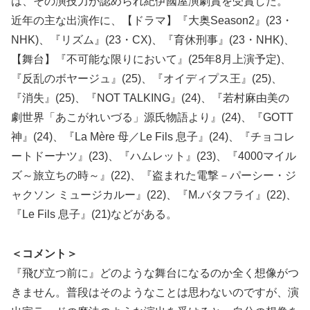
は、その演技力が認められ紀伊國屋演劇賞を受賞した。
近年の主な出演作に、【ドラマ】『大奥Season2』(23・
NHK)、『リズム』(23・CX)、『育休刑事』(23・NHK)、
【舞台】『不可能な限りにおいて』(25年8月上演予定)、
『反乱のボヤージュ』(25)、『オイディプス王』(25)、
『消失』(25)、『NOT TALKING』(24)、『若村麻由美の
劇世界「あこがれいづる」源氏物語より』(24)、『GOTT
神』(24)、『La Mère 母／Le Fils 息子』(24)、『チョコレ
ートドーナツ』(23)、『ハムレット』(23)、『4000マイル
ズ～旅立ちの時～』(22)、『盗まれた電撃－パーシー・ジ
ャクソン ミュージカルー』(22)、『M.バタフライ』(22)、
『Le Fils 息子』(21)などがある。
＜コメント＞
『飛び立つ前に』どのような舞台になるのか全く想像がつ
きません。普段はそのようなことは思わないのですが、演