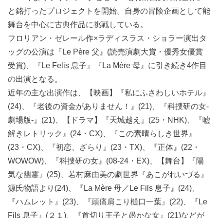
と銘打ったプロジェクトを開始。自身の冒険企画として能
舞台を中心に古典作品に挑戦している。
フロリアン・ゼレール作×ラディスラス・ショラー演出タ
ッグの公演は『Le Père 父』(読売演劇大賞・優秀女優賞
受賞)、『Le Felis 息子』『La Mère 母』に引き続き4作目
の出演となる。
近年の主な出演作は、【映画】『私にふさわしいホテル』
(24)、『老後の資金がありません！』(21)、『科捜研の女-
劇場版-』(21)、【ドラマ】『天城越え』(25・NHK)、『嘘
解きレトリック』(24・CX)、『この素晴らしき世界』
(23・CX)、『初恋、ざらり』(23・TX)、『正体』(22・
WOWOW)、『科捜研の女』(08-24・EX)、【舞台】『陽
気な幽霊』(25)、若村麻由美の劇世界『あこがれいづる』
源氏物語より(24)、『La Mère 母／Le Fils 息子』(24)、
『ハムレット』(23)、『頭痛肩こり樋口一葉』(22)、『Le
Fils 息子』(２１)、『首切り王子と愚かな女』(21)などが