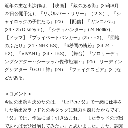
近年の主な出演作は、【映画】『蔵のある街』(25年8月
22日公開予定)、『リボルバー・リリー』（２３）、『シ
ャイロックの子供たち』(23)、【配信】『ガンニバル』
(24・25 Disney＋)、『シティハンター』(24 Netflix)、
【ドラマ】『プライベートバンカー』(25・EX)、『団地
のふたり』(24・NHK BS)、『6秒間の軌跡』(23-24・
EX)、『VIVANT』(23・TBS)、【舞台】『ソロリーディ
ングシアター～シーラッハ傑作短編～』(25)、リーディン
グシアター『GOTT 神』(24)、『フェイクスピア』(21)な
どがある。
＜コメント＞
今回の出演を決めたのは、『Le Père 父』で一緒に仕事を
した演出家ラッドとの再タッグに魅力を感じたからです。
『父』では、作品に強く引き込まれ、「またラッドの演出
であればぜひ出演してみたい」と思いました。また、認知