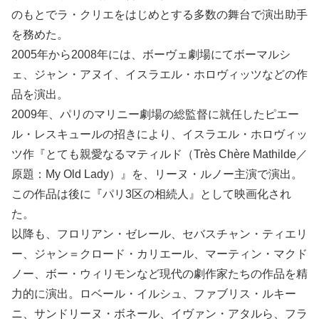
のもとでラ・クリエをはじめとする多数の舞台で演出助手
を務めた。
2005年から2008年には、ボーヴェ劇場にてボーマルシ
ェ、ジャン・アヌイ、イスラエル・ホロヴィッツなどの作
品を演出。
2009年、パリのマリニー劇場の総監督に就任したピエー
ル・レスキュールの招きにより、イスラエル・ホロヴィッ
ツ作『とても親愛なるマティルド（Très Chère Mathilde／
原題：My Old Lady）』を、リーヌ・ルノー主演で演出。
この作品は後に『パリ3区の相続人』として映画化され
た。
以降も、フロリアン・ゼレール、セバスチャン・ティエリ
ー、ジャン＝クロード・カリエール、マーティン・マクド
ノー、ボー・ウィリモンなど現代の劇作家たちの作品を精
力的に演出。ロベール・イルシュ、ファブリス・ルキー
ニ、サンドリーヌ・ボネール、イヴァン・アタルら、フラ