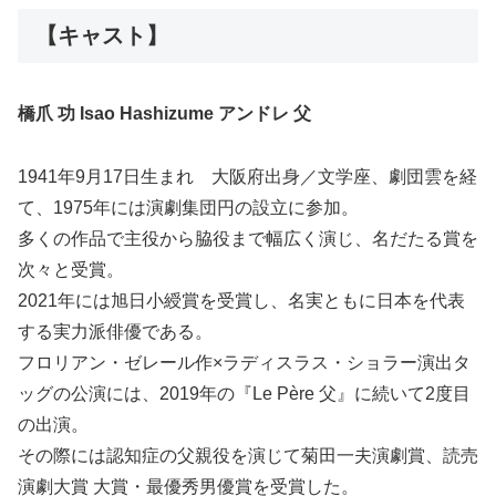
【キャスト】
橋爪 功 Isao Hashizume アンドレ 父
1941年9月17日生まれ 大阪府出身／文学座、劇団雲を経
て、1975年には演劇集団円の設立に参加。
多くの作品で主役から脇役まで幅広く演じ、名だたる賞を
次々と受賞。
2021年には旭日小綬賞を受賞し、名実ともに日本を代表
する実力派俳優である。
フロリアン・ゼレール作×ラディスラス・ショラー演出タ
ッグの公演には、2019年の『Le Père 父』に続いて2度目
の出演。
その際には認知症の父親役を演じて菊田一夫演劇賞、読売
演劇大賞 大賞・最優秀男優賞を受賞した。