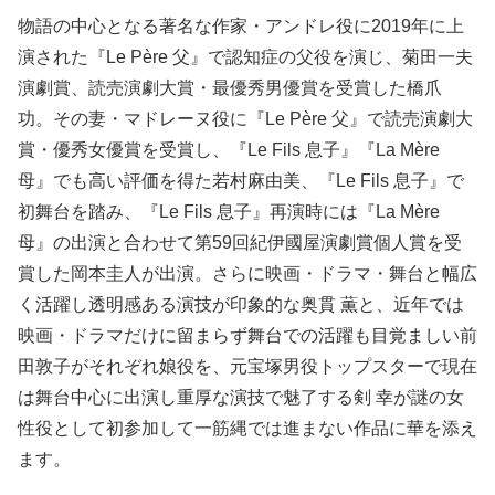
物語の中心となる著名な作家・アンドレ役に2019年に上
演された『Le Père 父』で認知症の父役を演じ、菊田一夫
演劇賞、読売演劇大賞・最優秀男優賞を受賞した橋爪
功。その妻・マドレーヌ役に『Le Père 父』で読売演劇大
賞・優秀女優賞を受賞し、『Le Fils 息子』『La Mère
母』でも高い評価を得た若村麻由美、『Le Fils 息子』で
初舞台を踏み、『Le Fils 息子』再演時には『La Mère
母』の出演と合わせて第59回紀伊國屋演劇賞個人賞を受
賞した岡本圭人が出演。さらに映画・ドラマ・舞台と幅広
く活躍し透明感ある演技が印象的な奥貫 薫と、近年では
映画・ドラマだけに留まらず舞台での活躍も目覚ましい前
田敦子がそれぞれ娘役を、元宝塚男役トップスターで現在
は舞台中心に出演し重厚な演技で魅了する剣 幸が謎の女
性役として初参加して一筋縄では進まない作品に華を添え
ます。