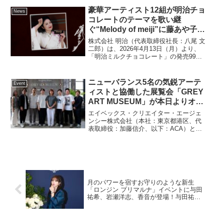
待！
人が、日本一の高さを誇る富士山の...
豪華アーティスト12組が明治チョ
News
コレートのテーマを歌い継
ぐ“Melody of meiji”に藤あや子が
登場！艶やかな声で歌い上げる！
株式会社 明治（代表取締役社長：八尾 文
次はイルカにバトンタッチ来月65
二郎）は、2026年4月13日（月）より、
「明治ミルクチョコレート」の発売99周
歳を迎える藤「キックボクシング
年を記念した企画「Melody of meiji」に
週3、ヨガ週4」 愛猫は「人生の
おいて、歌手の藤あや子さんが出演する
師匠」
動画を特設サイト上で公開します。...
ニューバランス5名の気鋭アーテ
Event
ィストと協働した展覧会「GREY
ART MUSEUM」が本日よりオー
プンアートプロジェクト「MEET
エイベックス・クリエイター・エージェ
YOUR ART」を協働パートナー
ンシー株式会社（本社：東京都港区、代
表取締役：加藤信介、以下：ACA）と株
に、小笠原 周、金子英、品川
式会社ニューバランスジャパン（本社：
亮、津田道子、長島伊織が新作を
東京都千代田区、代表取締役社長 久保田
発表。「WALL_alternative（東
伸一、以下ニューバランス）は、
京・西麻布）」にて5月16日
「WALL_alterna...
（金）より5月31日（土）まで。
月のパワーを宿すお守りのような新生
「ロンジン プリマルナ」イベントに与田
祐希、岩瀬洋志、香音が登場！与田祐希
「説得力のある女優さんになりたい」