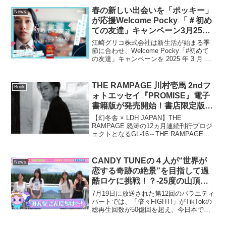
な！」
ガビアー）を全国のコンビニエンススト
春の新しい出会いを「ポッキー」
News
アやス...
が応援Welcome Pocky 「＃初め
ての友達」キャンペーン3月25日
（火）より開始。アイナ・ジ・エ
江崎グリコ株式会社は新生活が始まる季
ンドさんの楽曲「はじめての友
節に合わせ、Welcome Pocky「#初めて
の友達」キャンペーンを 2025 年 3 月 25
達」から生まれた奇想天外なオリ
日（火）より開始します。昨年に引き続
ジナルショートドラマをTikTokで
き、春の新しい出会いを応援するキーワ
公開
ードとして「Welcome Po...
THE RAMPAGE 川村壱馬 2ndフ
Book
ォトエッセイ『PROMISE』電子
書籍版が発売開始！書店限定版に
は電子限定カット特典や音声メッ
【幻冬舎 × LDH JAPAN】THE
セージ付き特典も
RAMPAGE 怒涛の12ヵ月連続刊行プロジ
ェクトとなるGL-16～THE RAMPAGE
BOOKS～。第10弾は4/4に発売となる
『PROMISE』、本日より電子書籍版の発
売を開始しました。通常...
CANDY TUNEの４人が“世界が
News
恋する奇跡の絶景”を目指して過
酷ロケに挑戦！？-25度の山頂の
気温で『倍倍FIGHT!』寒さに耐
7月19日に放送された第12回のバラエティ
える小川奈々子に“しゅんってし
パートでは、「倍々FIGHT!」がTikTokの
総再生回数が50億回を超え、今日本で一
てて保護したくなった”番組
番勢いのあるCANDY TUNEより桐原美
TikTokも開設でオフショットに期
月、小川奈々子、立花琴未、村川緋杏の4