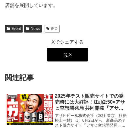
店舗を展開しています。
Event
News
香音
Xでシェアする
X
関連記事
2025年テスト販売サイトでの発
News
売時には大好評！江頭2:50×アサ
ヒ空想開発局 共同開発『アサヒ
EGA BEER』全国発売決定！デ
アサヒビール株式会社（本社 東京、社長
ザインは全4種！新デザイン＆
松山一雄）は、6月2日から、新商品のテ
スト販売サイト「アサヒ空想開発局」が
500ml缶も登場！江頭2:50もコメ
タレントの江頭2:50さんと共同開発した
ント「絶対手に取ってくれよ
ビール『アサヒEGA BEER』（アサヒ エ