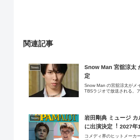
関連記事
Snow Man 宮舘
News
定
Snow Man の宮舘涼太が
TBSラジオで放送される。
岩⽥剛典 ミュージ カ
News
に出演決定︕ 2027年1⽉
コメディ界のヒットメーカー