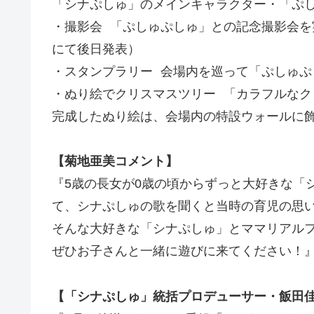
「シナぷしゅ」のメインキャラクター・「ぷ
・撮影会 「ぷしゅぷしゅ」との記念撮影会を実施
にて後日発表）
・スタンプラリー 会場内を巡って「ぷしゅ
・ぬり絵でクリスマスツリー 「カラフルな
完成したぬり絵は、会場内の特設ウォールに
【菊地亜美コメント】
『5歳の長女が0歳の頃からずっと大好きな「
て、シナぷしゅの歌を聞くと当時の育児の思
そんな大好きな「シナぷしゅ」とママリアル
ぜひお子さんと一緒に遊びに来てください！
【「シナぷしゅ」統括プロデューサー・飯田