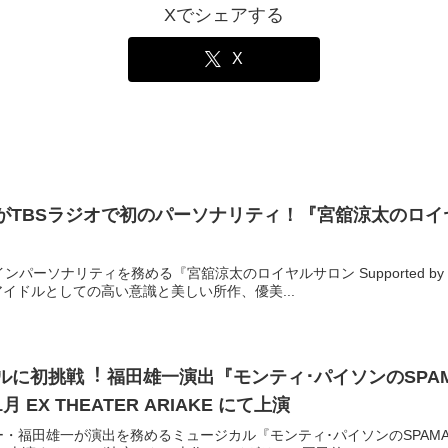
Xでシェアする
X
涼太 がTBSラジオで初のパーソナリティ！『宮舘涼太のロイ
メインパーソナリティを務める『宮舘涼太のロイヤルサロン Supported by
アイドルとしての高い意識と美しい所作、優美...
ルに初挑戦︕ 福⽥雄⼀演出『モンティ･パイソンのSPAM
 EX THEATER ARIAKE にて上演
・福⽥雄⼀が演出を務めるミュージカル『モンティ･パイソンのSPAMAL