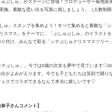
しゅぷしゅ」がステージに登場！プロデューサー菊地亜
。素敵な思い出を写真に残しましょう。（人数制限あり、詳細
ぷしゅ」スタンプを集めよう！すべて集めると素敵な「
クリスマス」をテーマに、「ぷしゅぷしゅ」のイラスト
飾り付け、みんなで彩る「シナぷしゅクリスマスツリー
シナぷしゅ」。今では0歳の次女も夢中で見ています♡
い出がよみがえります。今でも子どもたちは笑顔で踊り
フェスでコラボできるなんて本当に嬉しいです♡
』
佳奈子さんコメント】