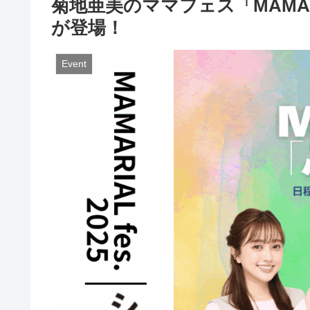
菊地亜美のママフェス「MAMAR
が登場！
Event