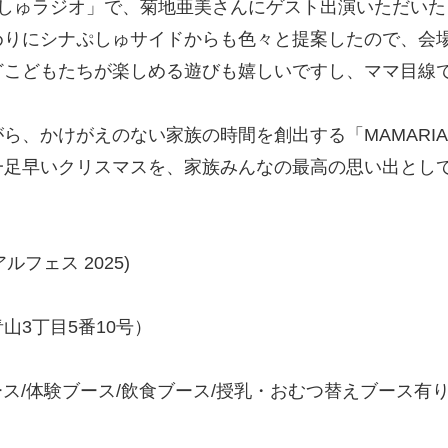
ぷしゅラジオ」で、菊地亜美さんにゲスト出演いただい
めりにシナぷしゅサイドからも色々と提案したので、会
どこどもたちが楽しめる遊びも嬉しいですし、ママ目線
かけがえのない家族の時間を創出する「MAMARIAL f
一足早いクリスマスを、家族みんなの最高の思い出とし
リアルフェス 2025)
山3丁目5番10号）
ース/体験ブース/飲食ブース/授乳・おむつ替えブース