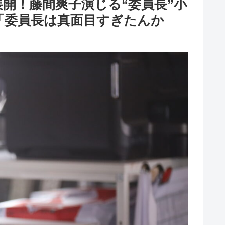
開！藤間爽子演じる“委員長”小
「委員長は真面目すぎたんか