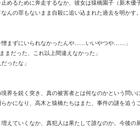
を止めるために奔走するなか、彼女は猿橋園子（新木優
てなんの罪もないまま自殺に追い込まれた過去を明かす
を憎まずにいられなかったんや……いいやつや……」
”ままだった、これ以上間違えなかった」
人だったな」
の境界を鋭く突き、真の被害者とは何なのかという問い
明らかになり、高木と猿橋たちはまた、事件の謎を追う
と増えていくなか、真犯人は果たして誰なのか。今後の