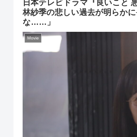
日本テレビドラマ『良いこと 
林紗季の悲しい過去が明らかに
な……」
Movie