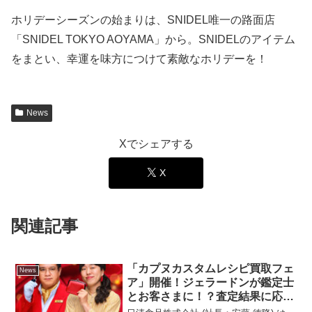
ホリデーシーズンの始まりは、SNIDEL唯一の路面店
「SNIDEL TOKYO AOYAMA」から。SNIDELのアイテム
をまとい、幸運を味方につけて素敵なホリデーを！
News
Xでシェアする
X
関連記事
「カプヌカスタムレシピ買取フェ
News
ア」開催！ジェラードンが鑑定士
とお客さまに！？査定結果に応じ
て日清食品があなたのカスタムレ