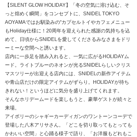
【SILENT GLOW HOLIDAY】「冬の空気に溶け込む、そ
っと煌めく瞬間」をコンセプトに、SNIDEL TOKYO
AOYAMAではお馴染みの“カプセルトイやカフェメニュー
もHoliday仕様に！20周年を迎えられた感謝の気持ちを込
めて、日頃からSNIDELを愛してくださるみなさまをドリ
ーミーな空間へと誘います。
店内に一歩足を踏み入れると、一気に広がるHOLIDAYム
ード。ライトブルーのネオンが光るSNIDELらしいクリス
マスツリーが出迎える店内には、SNIDELの新作アイテム
や青山店だけの限定アイテムがずらり。HOLIDAYが待ち
きれない！というほどに気分を盛り上げてくれます。
そんなホリデームードを楽しもうと、豪華ゲストが続々と
来場。
アイボリーのシャギーカーディガンのワントーンコーデで
登場した八木アリサさん。「どこを切り取ってもとっても
かわいい空間」と心踊る様子で語り、「お洋服もどれもこ