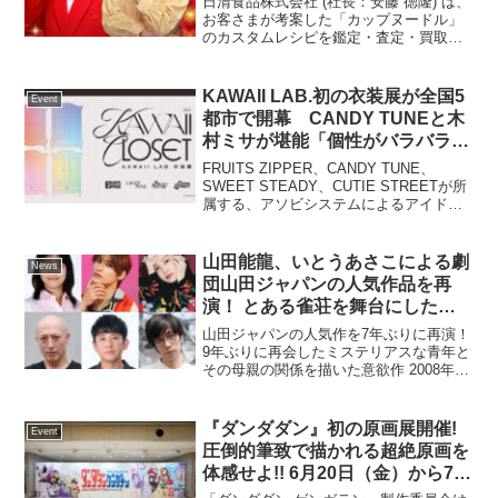
日清食品株式会社 (社長：安藤 徳隆) は、
シピを本気買取
お客さまが考案した「カップヌードル」
のカスタムレシピを鑑定・査定・買取す
る「カプヌカスタムレシピ買取フェア」
を2026年2月2日(月)より開催します。
今回の企画は、貴金属・宝石などの買取
KAWAII LAB.初の衣装展が全国5
Event
専門店の...
都市で開幕 CANDY TUNEと木
村ミサが堪能「個性がバラバラで
すごく可愛い」
FRUITS ZIPPER、CANDY TUNE、
SWEET STEADY、CUTIE STREETが所
属する、アソビシステムによるアイドル
プロジェクト「KAWAII LAB.」の初とな
る衣装展「~ KAWAII LAB. 衣装展 ~
KA...
山田能龍、いとうあさこによる劇
News
団山田ジャパンの人気作品を再
演！ とある雀荘を舞台にした人
間ドラマにONE N’ ONLY関哲汰
山田ジャパンの人気作を7年ぶりに再演！
が挑む！ 山田ジャパン2026年3
9年ぶりに再会したミステリアスな青年と
その母親の関係を描いた意欲作 2008年に
月公演 『９でカタがつく』
山田能龍、いとうあさこ、羽鳥由記らを
筆頭に旗揚げされた劇団「山田ジャパ
ン」。哲学的なテーマと独特のユーモア
『ダンダダン』初の原画展開催!
Event
で構築された演...
圧倒的筆致で描かれる超絶原画を
体感せよ!! 6⽉20⽇（⾦）から7⽉
6⽇（⽇）まで池袋・サンシャイ