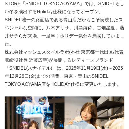
STORE「SNIDEL TOKYO AOYAMA」では、SNIDELらし
い冬を演出するHoliday仕様になってオープン。
SNIDEL唯一の路面店である青山店だからこそ実現したス
ペシャルな空間に、八木アリサ、川島海荷、古畑星夏、藤
井サチらが来場。一足早くホリデー気分を満喫していまし
た。
株式会社マッシュスタイルラボ(本社 東京都千代田区/代表
取締役社長 近藤広幸)が展開するレディースブランド
「SNIDEL(スナイデル)」は、2025年11月19日(水)～2025
年12月26日(金)までの期間、東京・青山のSNIDEL
TOKYO AOYAMA店をHOLIDAY仕様に変更いたします。