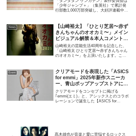
「ダンダダン ゲンガテン」製作委員会は
ンシティにて開催
「少年ジャンプ＋」（集英社）で累計発
⾏部数1,000万部突破し、⼤好評連載中、
いま最もアツいオカルティック⻘春バト
ルで⼈気の『ダンダダン』（著：⿓幸
伸）初となる原画展『ダンダダン ゲンガ
【山崎裕太】「ひとり芝居〜赤ず
News
テン』を6⽉20...
きんちゃんのオオカミ〜」メイン
ビジュアル解禁＆本人コメント到
着
山崎裕太の芸能生活40周年を記念した、
「山崎裕太 ひとり芝居〜赤ずきんちゃん
のオオカミ〜」を上演いたします。この
度、本公演のメインビジュアルが解禁と
なりました。演目のテーマは、”喜怒哀
楽”。山崎が発する多彩な表現で、お客様
クリアモードを表現した「ASICS
Event
を”喜・怒・哀・楽...
for emmi」2025年新作スニーカ
ー、青山ポップアップストアに人
気モデル・俳優も来場！ ヨンア
クリアモードをコンセプトに掲げる
＆島崎遥香が語る「ASICS for
｢emmi(エミ)」と、アシックスとのコラボ
レーションで誕生した【ASICS for
emmi」と過ごす夏のおでかけシ
emmi】。アーカイブスニーカーから着想
ーンは？
を得て生まれたモデル「GEL-KINETIC
FLUENT」を、emmiらしい洗練...
髙木雄也が音楽と愛に苦悩するロックス