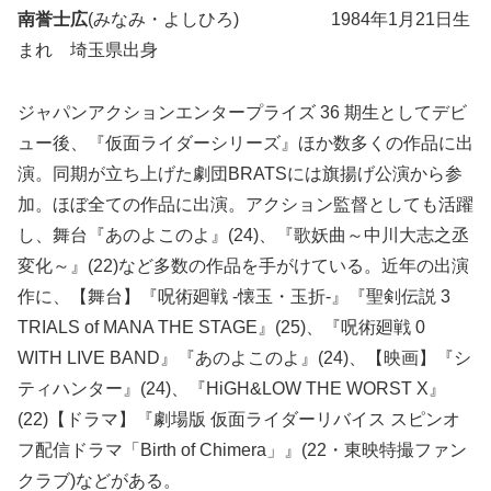
南誉士広
(みなみ・よしひろ) 1984年1月21日生
まれ 埼玉県出身
ジャパンアクションエンタープライズ 36 期生としてデビ
ュー後、『仮面ライダーシリーズ』ほか数多くの作品に出
演。同期が立ち上げた劇団BRATSには旗揚げ公演から参
加。ほぼ全ての作品に出演。アクション監督としても活躍
し、舞台『あのよこのよ』(24)、『歌妖曲～中川大志之丞
変化～』(22)など多数の作品を手がけている。近年の出演
作に、【舞台】『呪術廻戦 -懐玉・玉折-』『聖剣伝説 3
TRIALS of MANA THE STAGE』(25)、『呪術廻戦 0
WITH LIVE BAND』『あのよこのよ』(24)、【映画】『シ
ティハンター』(24)、『HiGH&LOW THE WORST X』
(22)【ドラマ】『劇場版 仮面ライダーリバイス スピンオ
フ配信ドラマ「Birth of Chimera」』(22・東映特撮ファン
クラブ)などがある。