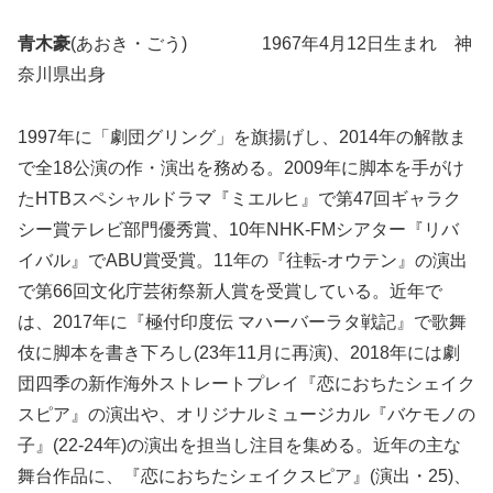
青木豪
(あおき・ごう) 1967年4月12日生まれ 神
奈川県出身
1997年に「劇団グリング」を旗揚げし、2014年の解散ま
で全18公演の作・演出を務める。2009年に脚本を手がけ
たHTBスペシャルドラマ『ミエルヒ』で第47回ギャラク
シー賞テレビ部門優秀賞、10年NHK-FMシアター『リバ
イバル』でABU賞受賞。11年の『往転-オウテン』の演出
で第66回文化庁芸術祭新人賞を受賞している。近年で
は、2017年に『極付印度伝 マハーバーラタ戦記』で歌舞
伎に脚本を書き下ろし(23年11月に再演)、2018年には劇
団四季の新作海外ストレートプレイ『恋におちたシェイク
スピア』の演出や、オリジナルミュージカル『バケモノの
子』(22-24年)の演出を担当し注目を集める。近年の主な
舞台作品に、『恋におちたシェイクスピア』(演出・25)、