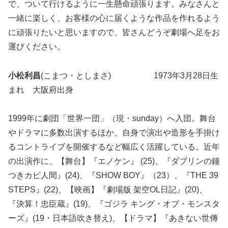
で、ついて行けるように一生懸命頑張ります。みなさんと
一緒に楽しく、お客様の心に届くような作品を作れるよう
に頑張りたいと思いますので、皆さんどうぞ劇場へ足をお
運びください。
小松利昌
(こまつ・としまさ) 1973年3月28日生
まれ 大阪府出身
1999年に劇団「世界一団」（現・sunday）へ入団。舞台
やドラマに多数出演するほか、自身で演出や造形を手掛け
るコントライブを開催するなど幅広く活躍している。近年
の出演作に、【舞台】『エノケン』 (25)、『ダブリンの鐘
つきカビ人間』(24)、『SHOW BOY』（23）、『THE 39
STEPS』(22)、【映画】『劇場版 架空OL日記』(20)、
『決算！忠臣蔵』(19)、『ゴジラ キング・オブ・モンスタ
ーズ』(19・日本語吹き替え)、【ドラマ】『あきない世傳