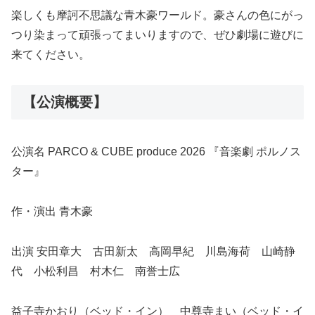
楽しくも摩訶不思議な青木豪ワールド。豪さんの色にがっ
つり染まって頑張ってまいりますので、ぜひ劇場に遊びに
来てください。
【公演概要】
公演名 PARCO & CUBE produce 2026 『音楽劇 ポルノス
ター』
作・演出 青木豪
出演 安田章大 古田新太 高岡早紀 川島海荷 山崎静
代 小松利昌 村木仁 南誉士広
益子寺かおり（ベッド・イン） 中尊寺まい（ベッド・イ