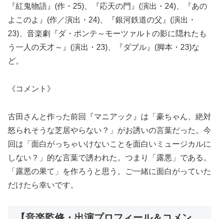
『紅鬼物語』(作・25)、『応天の門』(演出・24)、『あの
よこのよ』(作／演出・24)、『銀河鉄道の父』(演出・
23)、音楽劇『ダ・ポンテ～モーツァルトの影に隠れたも
う一人の天才～』(演出・23)、『ダブル』(脚本・23)な
ど。
《コメント》
古田さんと作った前回『マニアック』は「豪ちゃん、絶対
怒られそうな芝居やらない？」がお誘いの言葉だった。今
回は「面白がっちゃいけないことを面白いミュージカルに
しない？」的な言葉で誘われた。つまり「露悪」である。
「露悪の果て」を作ろうと思う。ご一緒に面白がっていた
だけたら幸いです。
【音楽監修・出演プロフィール＆コメン