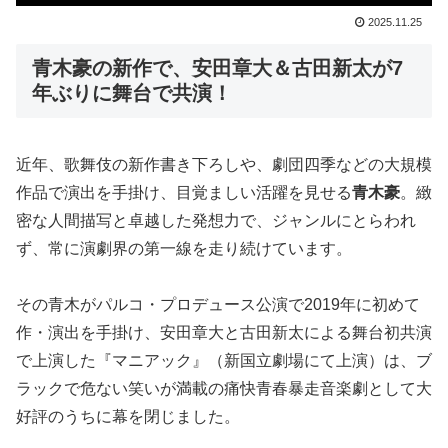
2025.11.25
青木豪の新作で、安田章大＆古田新太が
7
年ぶりに舞台で共演！
近年、歌舞伎の新作書き下ろしや、劇団四季などの大規模
作品で演出を手掛け、目覚ましい活躍を見せる
青木豪
。緻
密な人間描写と卓越した発想力で、ジャンルにとらわれ
ず、常に演劇界の第一線を走り続けています。
その青木がパルコ・プロデュース公演で2019年に初めて
作・演出を手掛け、安田章大と古田新太による舞台初共演
で上演した『マニアック』（新国立劇場にて上演）は、ブ
ラックで危ない笑いが満載の痛快青春暴走音楽劇として大
好評のうちに幕を閉じました。