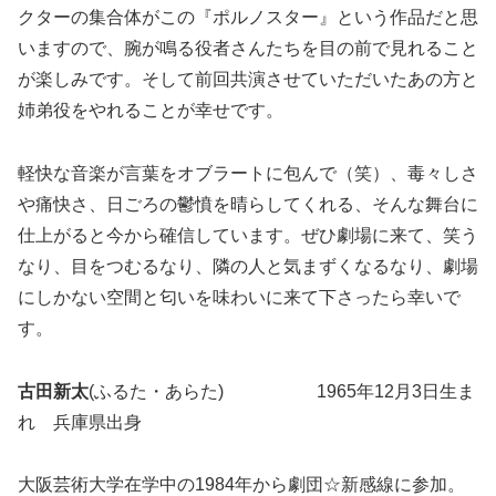
クターの集合体がこの『ポルノスター』という作品だと思
いますので、腕が鳴る役者さんたちを目の前で見れること
が楽しみです。そして前回共演させていただいたあの方と
姉弟役をやれることが幸せです。
軽快な音楽が言葉をオブラートに包んで（笑）、毒々しさ
や痛快さ、日ごろの鬱憤を晴らしてくれる、そんな舞台に
仕上がると今から確信しています。ぜひ劇場に来て、笑う
なり、目をつむるなり、隣の人と気まずくなるなり、劇場
にしかない空間と匂いを味わいに来て下さったら幸いで
す。
古田新太
(ふるた・あらた) 1965年12月3日生ま
れ 兵庫県出身
大阪芸術大学在学中の1984年から劇団☆新感線に参加。