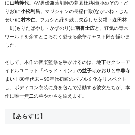
に
山崎静代
。AV男優兼薬剤師の夢園杜莉雄(ゆめぞの・ど
りお)に
小松利昌
。マジシャンの長稲仁政(ながいね・じん
せい)に
村木仁
。フカシと緑を残し失踪した父親・森田林
一則(もりたばやし・かずのり)に
南誉士広
と、狂気の青木
ワールドを余すところなく魅せる豪華キャスト陣が揃いま
した。
そして、本作の音楽監修を手がけるのは、地下セクシーア
イドルユニット「ベッド・イン」の
益子寺かおり
と
中尊寺
まい
！80年代末～90年代初頭のバブル文化をリスペクト
し、ボディコン衣装に身を包んで活動する彼女たちが、本
作に唯一無二の華やかさを添えます。
【あらすじ】