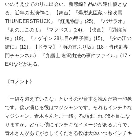
いのうえひでのりに出会い、新感線作品の常連俳優とな
る。近年の出演作に、【舞台】『爆裂忠臣蔵～桜吹雪
THUNDERSTRUCK』『紅鬼物語』(25)、『バサラオ』
『あのよこのよ』『マクベス』(24)、【映画】『閉鎖病
棟』(19)、『アゲイン 28年目の甲子園』(15)、『夕の江の
街に』(12)、【ドラマ】『雨の首ふり坂』(18・時代劇専
門チャンネル)、『弁護士 倉沢由法の事件ファイル』(17・
EX)などがある。
《コメント》
「一線を超えているな」というのが台本を読んだ第一印象
です。僕が演じる役はマジシャンです。それもインチキな
マジシャン。青木さんとご一緒するのはこれで6本目にな
りますが、どうも僕にインチキなイメージがあるようで、
青木さんがあてがきしてくださる役は大体いつもインチキ