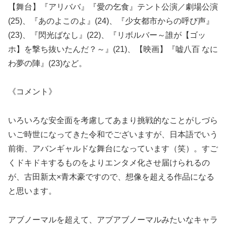
【舞台】『アリババ』『愛の乞食』テント公演／劇場公演
(25)、『あのよこのよ』(24)、『少女都市からの呼び声』
(23)、『閃光ばなし』(22)、『リボルバー～誰が【ゴッ
ホ】を撃ち抜いたんだ？～』(21)、【映画】『嘘八百 なに
わ夢の陣』(23)など。
《コメント》
いろいろな安全面を考慮してあまり挑戦的なことがしづら
いご時世になってきた令和でございますが、日本語でいう
前衛、アバンギャルドな舞台になっています（笑）。すご
くドキドキするものをよりエンタメ化させ届けられるの
が、古田新太×青木豪ですので、想像を超える作品になる
と思います。
アブノーマルを超えて、アブアブノーマルみたいなキャラ