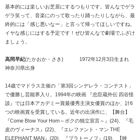
基本的には楽しいお芝居にするつもりです。皆んなでゲラ
ゲラ笑って、音楽にのって歌ったり踊ったりしながら、最
終的には「感じ悪いなー」と言って帰ってほしいですね。
イヤな感じにはする予定です！ぜひ皆んなで劇場でふざけ
ましょう。
高岡早紀
(たかおか・さき) 1972年12月3日生まれ
神奈川県出身
14歳でマドラス主催の「第3回シンデレラ・コンテスト」
で優勝し芸能界入り。1994年の映画 『忠臣蔵外伝 四谷怪
談』では日本アカデミー賞最優秀主演女優賞のほか、計6
つの映画賞を受賞している。近年の出演作に、【舞台】
『Come Blow Your Horn～ボクの独立宣言～』(24)、『毛
皮のヴィーナス』(22)、『エレファント・マン THE
ELEPHANT MAN』(20)、『プラトーノフ』(19)、【映