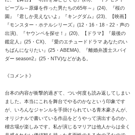
ピープル～原爆を作った男たちの65年～』(24)、『桜の
園』『君しか見えないよ』『キングダム』(23)、【映画】
『モンスター・ホテルシリーズ』(12・16・18・22・声の
出演)、『ヤウンペを探せ！』(20)、【ドラマ】『最後の
鑑定人』(25・CX)、『愛のエチュードドラマ あなたのい
ちばんになりたい』(25・ABEMA)、『離婚弁護士スパイ
ダー season2』(25・NTV)などがある。
《コメント》
台本の内容が衝撃的過ぎて、つい何度も読み返してしまい
ました。本当にこれを舞台でやるのかなという印象です
が、いろんなジャンルを手掛けられている青木豪さんが、
オリジナルで書いている作品をどうやって演出するのか、
稽古場が楽しみです。私が演じるマリアは他人からは全く