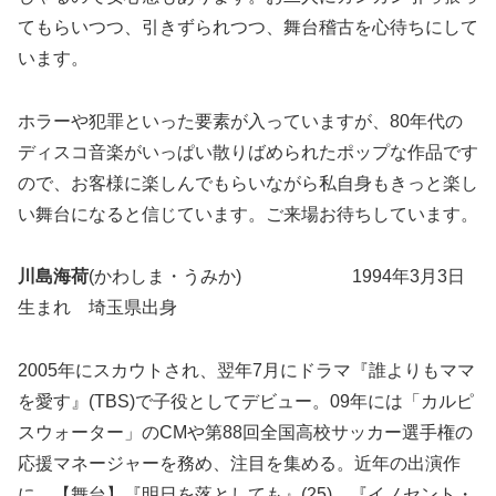
てもらいつつ、引きずられつつ、舞台稽古を心待ちにして
います。
ホラーや犯罪といった要素が入っていますが、80年代の
ディスコ音楽がいっぱい散りばめられたポップな作品です
ので、お客様に楽しんでもらいながら私自身もきっと楽し
い舞台になると信じています。ご来場お待ちしています。
川島海荷
(かわしま・うみか) 1994年3月3日
生まれ 埼玉県出身
2005年にスカウトされ、翌年7月にドラマ『誰よりもママ
を愛す』(TBS)で子役としてデビュー。09年には「カルピ
スウォーター」のCMや第88回全国高校サッカー選手権の
応援マネージャーを務め、注目を集める。近年の出演作
に、【舞台】『明日を落としても』(25)、『イノセント・