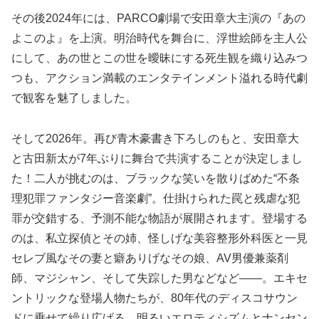
その後2024年には、PARCO劇場で安田章大主演の『あの
よこのよ』を上演。明治時代を舞台に、浮世絵師を主人公
にして、あの世とこの世を曖昧にする死生観を織り込みつ
つも、アクション満載のエンタテインメント溢れる時代劇
で観客を魅了しました。
そして2026年。再び青木豪書き下ろしのもと、安田章大
と古田新太が7年ぶりに舞台で共演することが決定しまし
た！二人が挑むのは、ブラックな笑いを散りばめた“不条
理犯罪ファンタジー音楽劇”。仕掛けられた罠と残虐な犯
罪が交錯する、予測不能な物語が展開されます。登場する
のは、私立探偵とその姉、怪しげな美容整形外科医と一見
セレブ風なその妻と癖ありげなその娘、AV男優兼薬剤
師、マジシャン、そして失踪した男などなど――。エキセ
ントリックな登場人物たちが、80年代のディスコサウン
ドに乗せて繰り広げる、明るいエロティシズムとナンセン