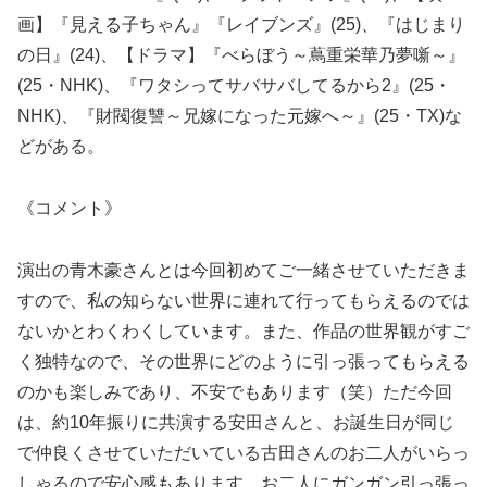
画】『見える子ちゃん』『レイブンズ』(25)、『はじまり
の日』(24)、【ドラマ】『べらぼう～蔦重栄華乃夢噺～』
(25・NHK)、『ワタシってサバサバしてるから2』(25・
NHK)、『財閥復讐～兄嫁になった元嫁へ～』(25・TX)な
どがある。
《コメント》
演出の青木豪さんとは今回初めてご一緒させていただきま
すので、私の知らない世界に連れて行ってもらえるのでは
ないかとわくわくしています。また、作品の世界観がすご
く独特なので、その世界にどのように引っ張ってもらえる
のかも楽しみであり、不安でもあります（笑）ただ今回
は、約10年振りに共演する安田さんと、お誕生日が同じ
で仲良くさせていただいている古田さんのお二人がいらっ
しゃるので安心感もあります。お二人にガンガン引っ張っ