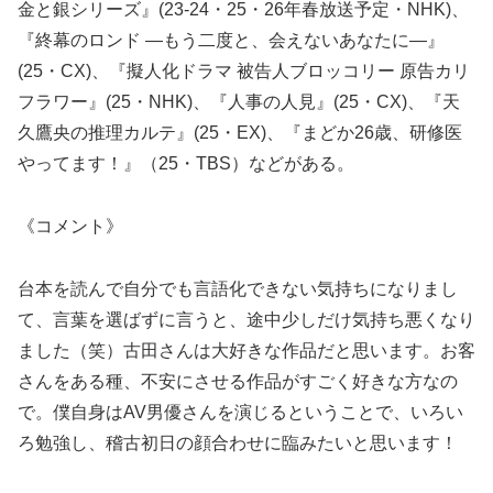
金と銀シリーズ』(23-24・25・26年春放送予定・NHK)、
『終幕のロンド ―もう二度と、会えないあなたに―』
(25・CX)、『擬人化ドラマ 被告人ブロッコリー 原告カリ
フラワー』(25・NHK)、『人事の人見』(25・CX)、『天
久鷹央の推理カルテ』(25・EX)、『まどか26歳、研修医
やってます！』（25・TBS）などがある。
《コメント》
台本を読んで自分でも言語化できない気持ちになりまし
て、言葉を選ばずに言うと、途中少しだけ気持ち悪くなり
ました（笑）古田さんは大好きな作品だと思います。お客
さんをある種、不安にさせる作品がすごく好きな方なの
で。僕自身はAV男優さんを演じるということで、いろい
ろ勉強し、稽古初日の顔合わせに臨みたいと思います！