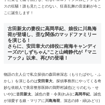
スの狂騒！誰も見たことのない、狂喜乱舞の音楽劇が今こ
こに誕生します！
古田新太の妻役に高岡早紀、娘役に川島海
荷が登場し、歪な関係のマッドファミリー
を演じる！
さらに、安田章大の姉役に南海キャンディ
ーズの“しずちゃん”こと山崎静代が『マニ
アック』以来、再びの登場！
物語の主人公で私立探偵の森田林深志（もりたばやし・ふ
かし）を演じるのは
安田章大
。探偵事務所にやってくる奇
妙な依頼人で美容整形医師の鶏野村誠也(とりのむら・せ
いや)に
古田新太
。誠也の妻・令美(れみ)に
高岡早紀
。誠也
が溺愛する娘・マリアに
川島海荷
。深志の姉・緑(みどり)