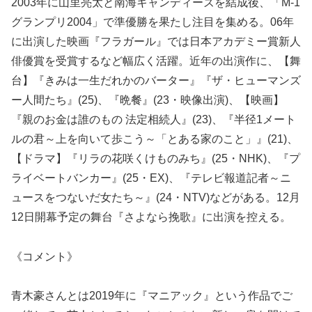
2003年に山里亮太と南海キャンディーズを結成後、「M-1
グランプリ2004」で準優勝を果たし注目を集める。06年
に出演した映画『フラガール』では日本アカデミー賞新人
俳優賞を受賞するなど幅広く活躍。近年の出演作に、【舞
台】『きみは一生だれかのバーター』『ザ・ヒューマンズ
ー人間たち』(25)、『晩餐』(23・映像出演)、【映画】
『親のお金は誰のもの 法定相続人』(23)、『半径1メート
ルの君～上を向いて歩こう～「とある家のこと」』(21)、
【ドラマ】『リラの花咲くけものみち』(25・NHK)、『プ
ライベートバンカー』(25・EX)、『テレビ報道記者～ニ
ュースをつないだ女たち～』(24・NTV)などがある。12月
12日開幕予定の舞台『さよなら挽歌』に出演を控える。
《コメント》
青木豪さんとは2019年に『マニアック』という作品でご