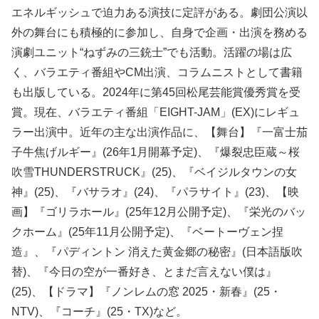
エネルギッシュで迫力ある演技に定評がある。劇団公演以
外の舞台にも積極的に参加し、自身で企画・出演を務める
演劇ユニット“ねずみの三銃士”でも活動。活躍の場は広
く、バラエティ番組やCM出演、コラムニストとして書籍
も出版している。2024年に第45回松尾芸能賞優秀賞を受
賞。現在、バラエティ番組「EIGHT-JAM」(EX)にレギュ
ラー出演中。近年の主な出演作品に、【舞台】『一富士茄
子牛焦げルギー』(26年1月開幕予定)、『爆裂忠臣蔵～桜
吹雪THUNDERSTRUCK』(25)、『ベイジルタウンの女
神』(25)、『バサラオ』(24)、『パラサイト』(23)、【映
画】『ゴリラホール』(25年12月公開予定)、『栄光のバッ
クホーム』(25年11月公開予定)、『ベートーヴェン捏
造』、『パディントン 消えた黄金郷の秘密』(日本語版吹
替)、『今日の空が一番好き、とまだ言えない僕は』
(25)、【ドラマ】『ノンレムの窓 2025・新春』(25・
NTV)、『コーチ』(25・TX)など。