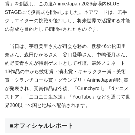
賞」を創設し、この度AnimeJapan 2026会場内BLUE
STAGEにて授賞式を開催しました。本アワードは、若手
クリエイターの挑戦を後押しし、将来世界で活躍する才能
の育成を目的として初開催されたものです。
当日は、宇垣美里さんが司会を務め、櫻坂46の松田里
奈さん、森田ひかるさん、谷口愛季さん、中嶋優月さん、
的野美青さんが特別ゲストとして登壇。最終ノミネート
13作品の中から技術賞・演出賞・キャラクター賞・美術
賞・クランチロール賞・グランプリ・AnimeJapan特別賞
が発表され、受賞作品は今後、「Crunchyroll」「dアニメ
ストア」「ニコニコ生放送」「YouTube」などを通じて世
界200以上の国と地域へ配信されます。
■オフィシャルレポート