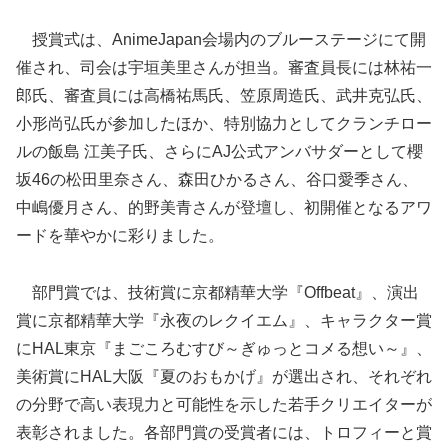
授賞式は、AnimeJapan会場内のブルーステージにて開
催され、司会は宇垣美里さんが担当。審査員長には林祐一
郎氏、審査員には高橋祐馬氏、笠原周造氏、武井克弘氏、
小形尚弘氏が参加したほか、特別協力としてクランチロー
ルの飯島 江美子氏、さらにAJ公式アンバサダーとして櫻
坂46の松田里奈さん、森田ひかるさん、谷口愛季さん、
中嶋優月さん、的野美青さんが登壇し、初開催となるアワ
ードを華やかに彩りました。
部門賞では、技術賞に京都精華大学『Offbeat』、演出
賞に京都精華大学『永夜のレクイエム』、キャラクター賞
にHAL東京『まごころむすび～ぎゅっとコメる想い～』、
美術賞にHAL大阪『夏のおもかげ』が選出され、それぞれ
の分野で高い表現力と可能性を示した若手クリエイターが
表彰されました。各部門賞の受賞者には、トロフィーと賞