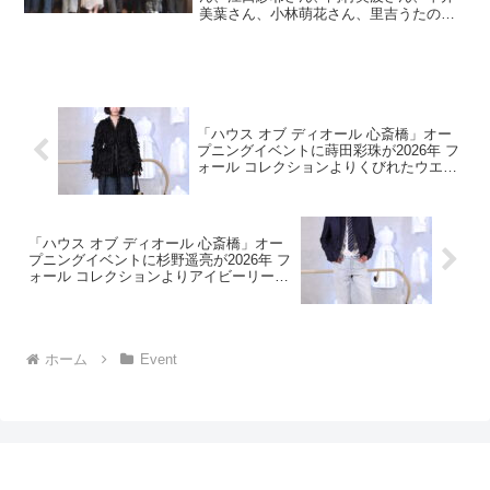
美葉さん、小林萌花さん、里吉うたのさ
メッセージもお届けします！！
ん、西田汐里さんフォトギャラリーはこ
ちら 株式会社フォーシーズ（東京都港
区南青山 代表取締役会長兼CEO：淺野
幸子）が運営する串か...
「ハウス オブ ディオール 心斎橋」オー
プニングイベントに蒔田彩珠が2026年 フ
ォール コレクションよりくびれたウエス
トと裾に向けて広がるシルエットが美し
いジャケットを着こなし来場！最近は
「寝ても覚めても猫で夢のような生活」
「ハウス オブ ディオール 心斎橋」オー
プニングイベントに杉野遥亮が2026年 フ
ォール コレクションよりアイビーリーグ
のスタイルが落とし込まれたルックで来
場！「大阪では人と人との温かさを感じ
る。」
ホーム
Event