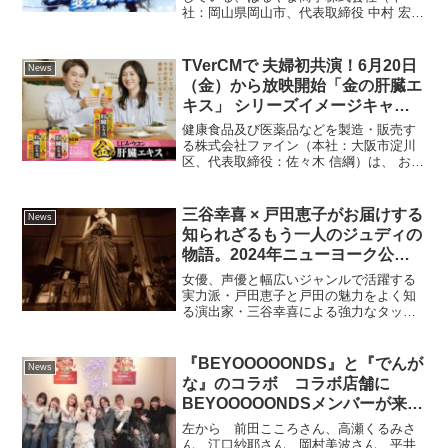
社：岡山県岡山市、代表取締役 中村 宏
が元気に褒めて応援！
明）は、2025年4月に入学式を迎えるフレ
ッシャーズに向けて、全身褒められ仕様
の「はるやま褒められスーツ」を販売い
TVerCMで 夫婦初共演！6月20日
News
たします。それに伴...
（金）から放映開始「金の肝臓エ
キス」 シリーズイメージキャラ
クターに川谷修士さん、野々村友
健康食品及び医薬品などを製造・販売す
紀子さん夫妻が就任～修士・野々
る株式会社ファイン（本社：大阪市淀川
区、代表取締役：佐々木 信綱）は、 お付
村夫妻 デザインの商品・QUOカ
き合いや毎日の元気をサポートする「金
ードPayなどが当たるSNSキャン
の肝臓エキス」シリーズのイメージキャ
ペーンも～
ラクターとして、 お笑いコンビ 2丁拳銃
三谷幸喜 × 戸田恵子がお届けする
News
の川谷修士さんと...
知られざるもう一人のジュディの
物語。2024年ニューヨーク公演
を経て、2026年待望の再演！！
女優、声優と幅広いジャンルで活躍する
『虹のかけら～もうひとりのジュ
実力派・戸田恵子と戸田の魅力をよく知
る演出家・三谷幸喜による強力なタッグ
ディ』
で贈る、ジュディ・ガーランドと知られ
ざるジュディ・シルバーマンの物語。映
画「オズの魔法使」のドロシー役でその
『BEYOOOOONDS』と『でんが
News
才能を世界中に知らしめ、...
な』のコラボ コラボ店舗に
BEYOOOOONDSメンバーが来
店 コラボメニュー実食やポスタ
左から 前田こころさん、高瀬くるみさ
ーにサインも！ メンバーからの
ん、江口紗耶さん、岡村美波さん、平井