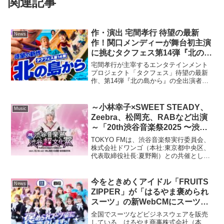
関連記事
作・演出 宅間孝行 待望の最新
News
作！関口メンディーが舞台初主演
に挑むタクフェス第14弾『北の島
から』出演者解禁！
宅間孝行が主宰するエンタテインメント
プロジェクト「タクフェス」待望の最新
作、第14弾『北の島から』の全出演者を
解禁、メインビジュアルも公開します。
名古屋、大阪、小樽（北海道）、東京の
公演詳細も発表となり、 7月13日17:00よ
～小林幸子×SWEET STEADY、
Music
り全公演チケ...
Zeebra、松岡充、RABなど出演
～「20th渋谷音楽祭2025 〜渋谷
『超』文化祭 Culture meets
TOKYO FMは、渋谷音楽祭実行委員会、
Culture〜」
株式会社ドワンゴ（本社:東京都中央区、
代表取締役社長:夏野剛）との共催とし
て、2025年10月18日（土）にLINE CUBE
SHIBUYA（渋谷公会堂）にて、世代・ジ
ャンル・ルーツを超えてあらゆ...
今をときめくアイドル「FRUITS
News
ZIPPER」が「はるやま褒められ
スーツ」の新WebCMにスーツ姿
で初登場新生活に向けて頑張るフ
全国でスーツなどビジネスウェアを販売
レッシャーズ世代をメンバー7人
している、はるやま商事株式会社（本