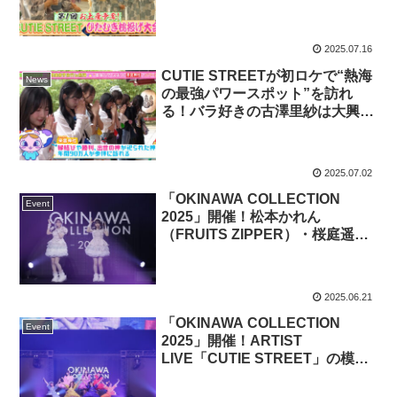
進一退の攻防で最後は古澤里紗と
桜庭遥花が一騎打ちに！？ひたむ
きな姿に“枕投げ大会可愛すぎる
2025.07.16
笑”
CUTIE STREETが初ロケで“熱海
News
の最強パワースポット”を訪れ
る！バラ好きの古澤里紗は大興奮
で駆け回り“フレンチガーリ
ー”に！佐野愛花は「キューにス
トップできません」でまさかの格
2025.07.02
好に！？
「OKINAWA COLLECTION
Event
2025」開催！松本かれん
（FRUITS ZIPPER）・桜庭遥花
（CUTIE STREET）によるユニ
ット「PiKi」のLIVE模様をお届
け
2025.06.21
「OKINAWA COLLECTION
Event
2025」開催！ARTIST
LIVE「CUTIE STREET」の模様
をお届け