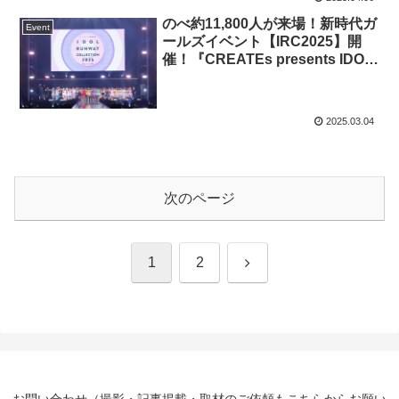
登場！「島ぜんぶでお～きな祭
のべ約11,800人が来場！新時代ガ
沖縄国際文化祭」が二日間に渡っ
Event
ールズイベント【IRC2025】開
て開催！
催！『CREATEs presents IDOL
RUNWAY COLLECTION 2025
Supported by TGC』乃木坂46・
FRUITS ZIPPERのメンバーらが
2025.03.04
ランウェイに登場！日向坂46・
≠ME・CUTIE STREET・高嶺の
なでしこが圧巻のライブを披露！
今をときめく総勢107名のアイド
次のページ
ルたちが大集結！
次
1
2
へ