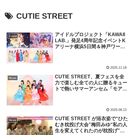
CUTIE STREET
アイドルプロジェクト「KAWAII
Event
LAB.」発足4周年記念イベントK
アリーナ横浜5日間＆神戸ワール
ド記念ホール2日間開催決定！
FRUITS ZIPPERらの代表曲を収
録したベストアルバムも発売
2025.11.18
CUTIE STREET、夏フェスを全
Music
力で楽しむ全ての人に贈るキュー
トで熱いサマーアンセム「モアベ
リサマー」をリリース！ リリー
スを記念して幕張メッセのライブ
映像を公開
2025.08.13
CUTIE STREET が浴衣姿で“ひた
News
むき枕投げ大会”梅田みゆ“私の人
生を変えてくれたのが枕投げ”一