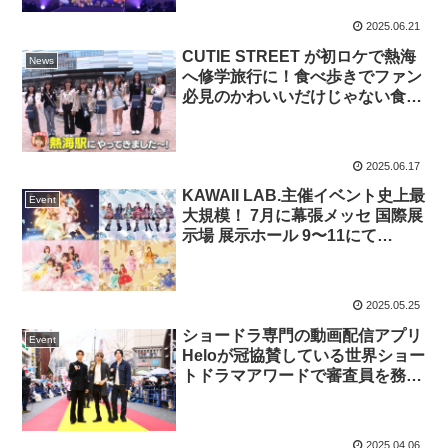
2025.06.21
CUTIE STREET が初ロケで熱海
News
へ修学旅行に！食べ歩きでファン
必見のかわいいだけじゃない食リ
ポ続出！川本笑瑠は初修学旅行に
「ずっと修学旅行に憧れてたの」
桜庭遥花は「消灯早すぎる」とツ
2025.06.17
ッコミも！温泉まんじゅうで女気
KAWAII LAB.主催イベント史上最
じゃんけんが勃発！「あんバター
Event
大規模！ 7月に幕張メッセ 国際展
食べたらだめですか？」がまさか
示場 展示ホール 9〜11にて
の失敗！？
『KAWAII LAB. SESSION vol.15
in 幕張 SUMMER』開催決定
2025.05.25
ショードラ専門の動画配信アプリ
Event
Heloが冠協賛している世界ショー
トドラマアワードで審査員を務め
たGACKT他、ISSA（DA
PUMP）、CUTIE STREET、か
りゆし58らがレッドカーペットに
2025.04.06