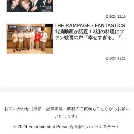
必要な「孤独」や、MEGUMI×神
崎恵が語る『2024年の振り返り
トーク』など！12⽉20⽇（金）
2024.12.16
発売
THE RAMPAGE・FANTASTICS
News
出演動画が話題！2組の料理にフ
ァン歓喜の声「幸せすぎる」「め
ちゃくちゃ面白かった」
『KANTANSU』がSNS総再生回
数100万回を突破！
2024.11.21
お問い合わせ（撮影・記事掲載・取材のご依頼もこちらからお願い
いたします）
© 2024 Entertainment Press. 合同会社カレラエステート.