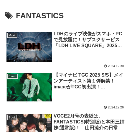
FANTASTICS
LDHのライブ映像がスマホ・PC
Music
で見放題に！サブスクサービス
「LDH LIVE SQUARE」2025年1
月22日に始動
2024.12.30
【マイナビ TGC 2025 S/S】メイ
Event
ンアーティスト第１弾解禁！
imaseがTGC初出演！
FANTASTICSは東京開催初登
場！BALLISTIK BOYZ、
PSYCHIC FEVERも出演決定！
2024.12.26
VOCE2月号の表紙は、
Book
FANTASTICS(特別版)と本田三姉
妹(通常版)！ 山田涼介の日常に