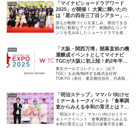
のイベントは映画の公開を記念して行わ
「マイナビショードラアワード
Event
れたもので、主...
2025」が開催！ 大賞に輝いたの
は「星の四谷三丁目シアター」
松本まりかも絶賛「とってもおも
誰もが動画づくりを楽しみ、発信できる
しろかったです！」
時代に斬新なアイデア、刺激的なコンテ
ンツを生み出したショートドラマを表彰
する「マイナビショードラアワード
2025」の受賞式が4月16日(水)、都内にて
開催されました。 フォトギャラリー(画像
「大阪・関西万博」開幕直前の機
Event
クリックで拡大...
運醸成イベントとしてマイナビ
TGCが大阪に初上陸！約2年半に
わたる「大阪・関西万博×TGC」
東京ガールズコレクション（以下、
の壮大なプロジェクトが遂に集大
TGC）を企画/制作する株式会社W
TOKYO（本社：東京都渋谷区、代表取締
成。2025年4月5日（土）大阪市
役：村上範義、コード番号：9159、東証
内で開催決定！
グロース、以下：W TOKYO）は、2023
年2月20日（月）に、公益社団法人2025
「明治ステップ」ママパパ向けセ
Event
年日本...
ミナー＆トークイベント「食事調
査からみえる令和の育児とは？幼
児の栄養不安を解消する 先輩マ
「明治ステップ」ママパパ向けセミナー
マ・キンタロー。さんの “無理し
＆トークイベント「食事調査からみえる
令和の育児とは？幼児の栄養不安を解消
すぎない”HAPPY育児のススメ」
する 先輩ママ・キンタロー。さんの “無
開催
理しすぎない”HAPPY育児のススメ」が