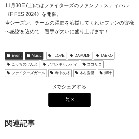
11月30日(土)にはファイターズのファンフェスティバル
《F FES 2024》を開催。
今シーズン、チームの躍進を応援してくれたファンの皆様
へ感謝を込めて、選手が大いに盛り上げます！
Event
Music
=LOVE
DAPUMP
TAEKO
こっちのけんと
アバンギャルディ
ココリコ
ファイターズガール
寺中友将
木村愛里
輝叶
Xでシェアする
X
関連記事