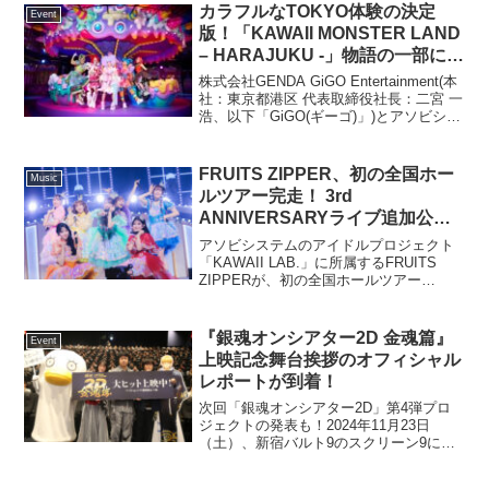
カラフルなTOKYO体験の決定
Event
版！「KAWAII MONSTER LAND
– HARAJUKU -」物語の一部にな
る、60分間の回遊型ライブエンタ
株式会社GENDA GiGO Entertainment(本
ーテイメント体験
社：東京都港区 代表取締役社長：二宮 一
浩、以下「GiGO(ギーゴ)」)とアソビシス
テム株式会社(本社：東京都渋谷区 代表取
締役：中川 悠介、以下「アソビシステ
ム」)は、両社共同で...
FRUITS ZIPPER、初の全国ホー
Music
ルツアー完走！ 3rd
ANNIVERSARYライブ追加公演
も決定
アソビシステムのアイドルプロジェクト
「KAWAII LAB.」に所属するFRUITS
ZIPPERが、初の全国ホールツアー
『FRUITS ZIPPER JAPAN TOUR 2024 -
AUTUMN - THE STORY OF SEVE...
『銀魂オンシアター2D 金魂篇』
Event
上映記念舞台挨拶のオフィシャル
レポートが到着！
次回「銀魂オンシアター2D」第4弾プロ
ジェクトの発表も！2024年11月23日
（土）、新宿バルト9のスクリーン9に
て、映画『銀魂オンシアター2D 金魂篇』
の舞台挨拶が盛大に開催されました。こ