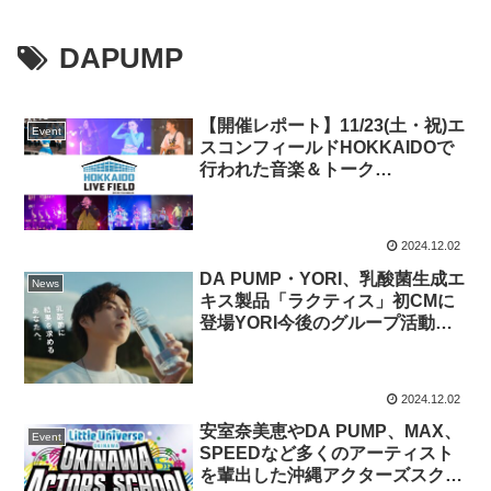
DAPUMP
【開催レポート】11/23(土・祝)エ
Event
スコンフィールドHOKKAIDOで
行われた音楽＆トーク
LIVE《HOKKAIDO LIVE
FIELD》＝LOVE、DA PUMP、
こっちのけんと、アバンギャルデ
2024.12.02
ィ、寺中友将（KEYTALK）ら出
DA PUMP・YORI、乳酸菌生成エ
演！
News
キス製品「ラクティス」初CMに
登場YORI今後のグループ活動目
標に「自分たちが発信した楽曲が
人生のBGMになったら嬉しい」
～公式YouTube、TVerにて順次
2024.12.02
公開！～
安室奈美恵やDA PUMP、MAX、
Event
SPEEDなど多くのアーティスト
を輩出した沖縄アクターズスクー