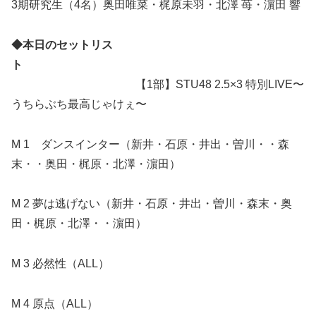
3期研究生（4名）奥田唯菜・梶原未羽・北澤 苺・濵田 響
◆本日のセットリス
ト
【1部】STU48 2.5×3 特別LIVE〜
うちらぶち最高じゃけぇ〜
M 1 ダンスインター（新井・石原・井出・曽川・・森
末・・奥田・梶原・北澤・濵田）
M 2 夢は逃げない（新井・石原・井出・曽川・森末・奥
田・梶原・北澤・・濵田）
M 3 必然性（ALL）
M 4 原点（ALL）