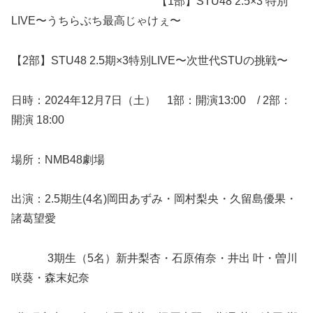
【1部】STU48 2.5×3 特別
LIVE〜うちらぶち最高じゃけぇ〜
【2部】STU48 2.5期×3特別LIVE〜次世代STUの挑戦〜
日時：2024年12月7日（土） 1部：開演13:00 / 2部：
開演 18:00
場所：NMB48劇場
出演：2.5期生(4名)岡田あずみ・岡村梨央・久留島優果・
諸葛望愛
3期生（5名）新井梨杏・石原侑奈・井出 叶・曽川
咲葵・森末妃奈