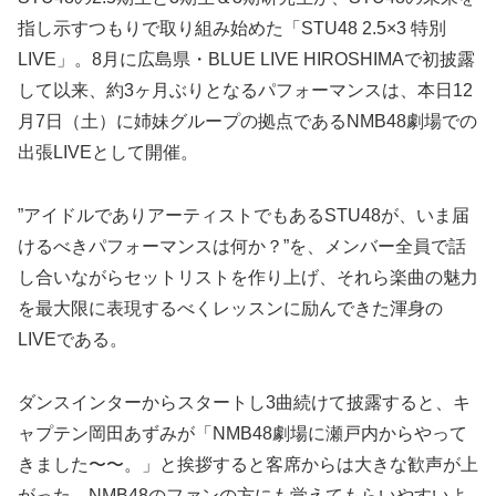
指し示すつもりで取り組み始めた「STU48 2.5×3 特別
LIVE」。8月に広島県・BLUE LIVE HIROSHIMAで初披露
して以来、約3ヶ月ぶりとなるパフォーマンスは、本日12
月7日（土）に姉妹グループの拠点であるNMB48劇場での
出張LIVEとして開催。
”アイドルでありアーティストでもあるSTU48が、いま届
けるべきパフォーマンスは何か？”を、メンバー全員で話
し合いながらセットリストを作り上げ、それら楽曲の魅力
を最大限に表現するべくレッスンに励んできた渾身の
LIVEである。
ダンスインターからスタートし3曲続けて披露すると、キ
ャプテン岡田あずみが「NMB48劇場に瀬戸内からやって
きました〜〜。」と挨拶すると客席からは大きな歓声が上
がった。NMB48のファンの方にも覚えてもらいやすいよ