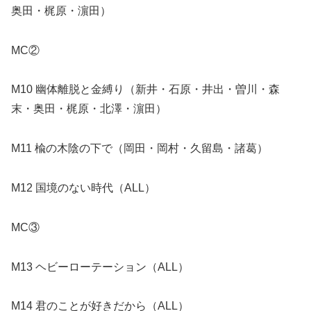
奥田・梶原・濵田）
MC②
M10 幽体離脱と金縛り（新井・石原・井出・曽川・森
末・奥田・梶原・北澤・濵田）
M11 楡の木陰の下で（岡田・岡村・久留島・諸葛）
M12 国境のない時代（ALL）
MC③
M13 ヘビーローテーション（ALL）
M14 君のことが好きだから（ALL）