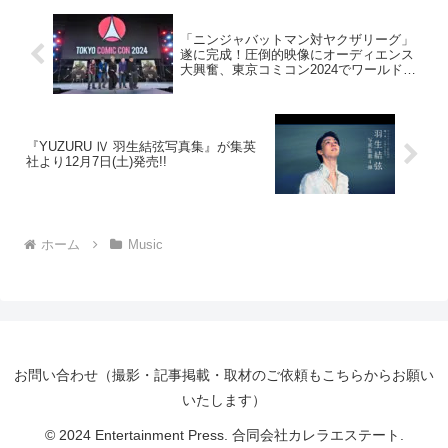
「ニンジャバットマン対ヤクザリーグ」
遂に完成！圧倒的映像にオーディエンス
大興奮、東京コミコン2024でワールドプ
レミア開催！新キャスト発表「鋼の闇悪
（くらあく）」役に上川隆也！
『YUZURU Ⅳ 羽生結弦写真集』が集英
社より12月7日(土)発売!!
ホーム
Music
お問い合わせ（撮影・記事掲載・取材のご依頼もこちらからお願い
いたします）
© 2024 Entertainment Press. 合同会社カレラエステート.