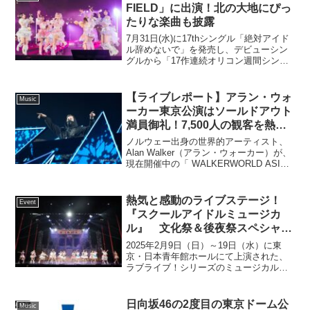
FIELD」に出演！北の大地にぴっ
たりな楽曲も披露
7月31日(水)に17thシングル「絶対アイド
ル辞めないで」を発売し、デビューシン
グルから「17作連続オリコン週間シング
ルランキングTOP10入り」の快挙を達
成。Music Videoの再生数は1,000万再生
を突破し、さらにTikTokで...
【ライブレポート】アラン・ウォ
Music
ーカー東京公演はソールドアウト
満員御礼！7,500人の観客を熱狂
の渦に包み込んだ圧巻のステージ
ノルウェー出身の世界的アーティスト、
の様子をお届け
Alan Walker（アラン・ウォーカー）が、
現在開催中の「 WALKERWORLD ASIA
TOUR PT.Ⅱ」の日本公演として、12月
11日（水）、東京ガーデンシアターにて
ライブを開催。アランのト...
熱気と感動のライブステージ！
Event
『スクールアイドルミュージカ
ル』 文化祭＆後夜祭スペシャル
公演オフィシャルレポートが到
2025年2月9日（日）～19日（水）に東
着！！
京・日本青年館ホールにて上演された、
ラブライブ！シリーズのミュージカル作
品『スクールアイドルミュージカル』
2025年東京公演。本編公演の他、本編後
のメンバーたちによるライブがたっぷり
日向坂46の2度目の東京ドーム公
Music