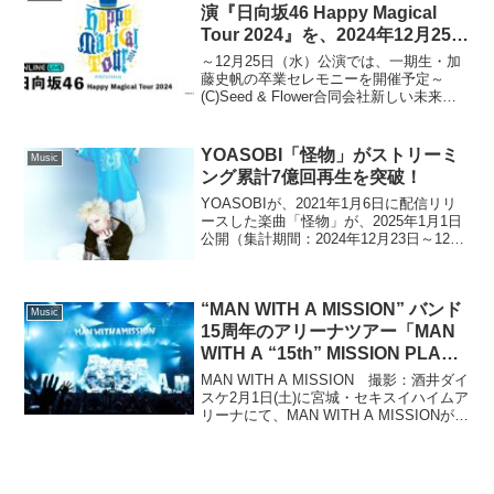
楽しめる「文化祭...
演『日向坂46 Happy Magical
Tour 2024』を、2024年12月25日
（水）・26日（木）18時より
～12月25日（水）公演では、一期生・加
「ABEMA PPV」にて2日間連続
藤史帆の卒業セレモニーを開催予定～
(C)Seed & Flower合同会社新しい未来の
で生配信決定
テレビ「ABEMA（アベマ）」は、
「ABEMA PPV（アベマ ペイパービュ
ー）」にて、人気アイドルグループ・日
YOASOBI「怪物」がストリーミ
Music
向...
ング累計7億回再生を突破！
YOASOBIが、2021年1月6日に配信リリ
ースした楽曲「怪物」が、2025年1月1日
公開（集計期間：2024年12月23日～12月
29日）のBillboard JAPANチャートにおけ
るストリーミング集計で7億回再生を突破
した。楽曲は、...
“MAN WITH A MISSION” バンド
Music
15周年のアリーナツアー「MAN
WITH A “15th” MISSION PLAY
WHAT U WANT TOUR 2025」が
MAN WITH A MISSION 撮影：酒井ダイ
開幕！新曲初披露！
スケ2月1日(土)に宮城・セキスイハイムア
リーナにて、MAN WITH A MISSIONが全
国アリーナツアー「MAN WITH A "15th"
MISSION PLAY WHAT U ...