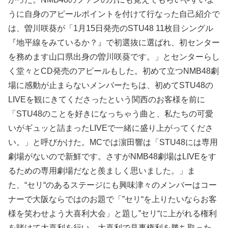
うに自身のアピールポイントを付けて行なった自己紹介で
は、曽川咲葵が「1月15日発売のSTU48 11枚目シングル
『地平線をみているか？』で初選抜に選ばれ、初センター
を務めます山口県出身の曽川咲葵です。」とセンターらし
く堂々とCD発売のアピールもした。初めて立つNMB48劇
場に感動が止まらないメンバーたちは、初めてSTU48の
LIVEを観にきてくださったという関西のお客様を前に
「STU48のことを好きになっちゃう曲と、私たちの可愛
いがギュッと詰まったLIVEで一緒に盛り上がってくださ
い。」と呼びかけた。MCでは濵田響は「STU48には専用
劇場がないので新鮮です。さすがNMB48劇場はLIVEをす
るための専用劇場だなと羨ましく思いました。」ま
た、“セリ“のあるステージにも興味津々のメンバーはコー
ナーで大阪ならではのお題で「”セリ“を上りたいならお客
様を笑わせよう大喜利大会」と題し”セリ“に上がれる権利
を賭けて大喜利を行い、大喜利で見事権利を勝ち取った、