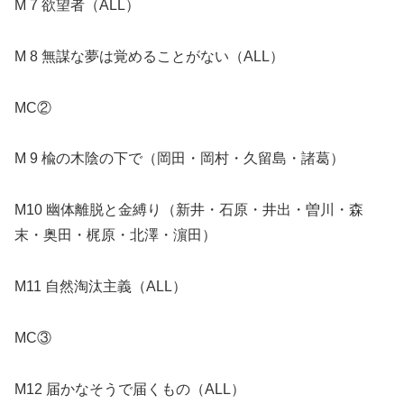
M 7 欲望者（ALL）
M 8 無謀な夢は覚めることがない（ALL）
MC②
M 9 楡の木陰の下で（岡田・岡村・久留島・諸葛）
M10 幽体離脱と金縛り（新井・石原・井出・曽川・森
末・奥田・梶原・北澤・濵田）
M11 自然淘汰主義（ALL）
MC③
M12 届かなそうで届くもの（ALL）