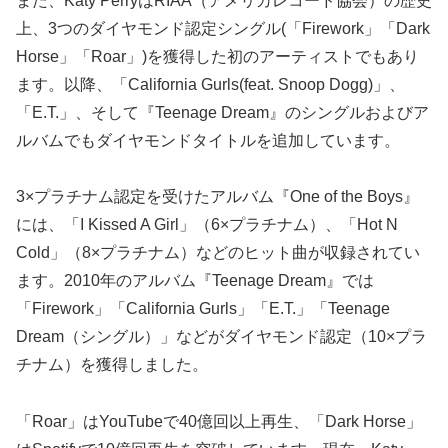
また、Katy PerryはRIAA（アメリカレコード協会）の歴史
上、3つのダイヤモンド認定シングル(「Firework」「Dark
Horse」「Roar」)を獲得した初のアーティストでもあり
ます。以降、「California Gurls(feat. Snoop Dogg)」、
「E.T.」、そして『Teenage Dream』のシングルおよびア
ルバムでもダイヤモンドタイトルを追加しています。
3×プラチナム認定を受けたアルバム『One of the Boys』
には、「I Kissed A Girl」（6×プラチナム）、「Hot N
Cold」（8×プラチナム）などのヒット曲が収録されてい
ます。2010年のアルバム『Teenage Dream』では
「Firework」「California Gurls」「E.T.」「Teenage
Dream（シングル）」などがダイヤモンド認定（10×プラ
チナム）を獲得しました。
「Roar」はYouTubeで40億回以上再生、「Dark Horse」