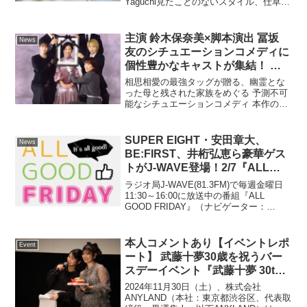
Yaguchi見たことのないスタイル、仕草、
大阪で開催決定
表情…進化を続ける羽生結弦のフレッシ
ュな一面をフォトグラファー矢口亨が完
全撮りおろし。プロ３年目を振...
主演 鈴木保奈美×脚本演出 冨坂
News
友のシチュエーションコメディに
個性豊かなキャストが集結！ 遺
影の中で笑顔の母を取り囲む面々
相思相愛の最強タッグが贈る、幽霊とな
― 不思議な世界観のビジュアル
った母と残された家族をめぐる 予測不可
能なシチュエーションコメディ 本作の脚
も完成！！エクストリーム・シチ
本・演出は、一つの場所で巻き起こる事
ュエーションコメディ(kcal) 『汗
件や状況で笑わせる喜劇、シチュエーシ
が目に入っただけ』
ョンコメディを得意とするアガリスクエ
SUPER EIGHT・安田章大、
News
ンターテイメントの主...
BE:FIRST、井桁弘恵ら豪華ゲス
トがJ-WAVE登場！2/7『ALL
GOOD FRIDAY』はLiLiCo＆稲葉
ラジオ局J-WAVE(81.3FM)で毎週金曜日
友が「おつかれ、自分！」テーマ
11:30～16:00に放送中の番組『ALL
GOOD FRIDAY』（ナビゲーター：
に今週を締めくくる
LiLiCo、稲葉友）。2月7日(金)の放送は、
井桁弘恵、BE:FIRST・SHUNTO ＆
JUNON、...
本人コメントあり【イベントレポ
Event
ート】 武藤十夢30歳を祝うバー
スデーイベント『武藤十夢 30th
Birthday Party』を開催しまし
2024年11月30日（土）、株式会社
た！
ANYLAND（本社：東京都渋谷区、代表取