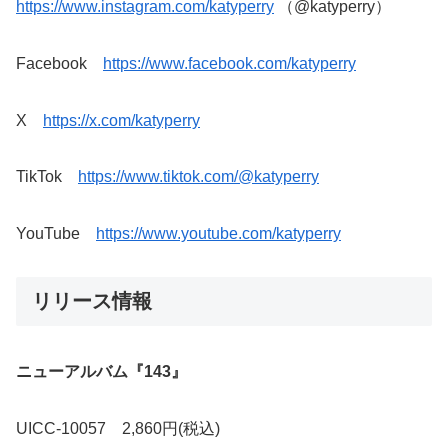
https://www.instagram.com/katyperry
（@katyperry）
Facebook
https://www.facebook.com/katyperry
X
https://x.com/katyperry
TikTok
https://www.tiktok.com/@katyperry
YouTube
https://www.youtube.com/katyperry
リリース情報
ニューアルバム『143』
UICC-10057 2,860円(税込)