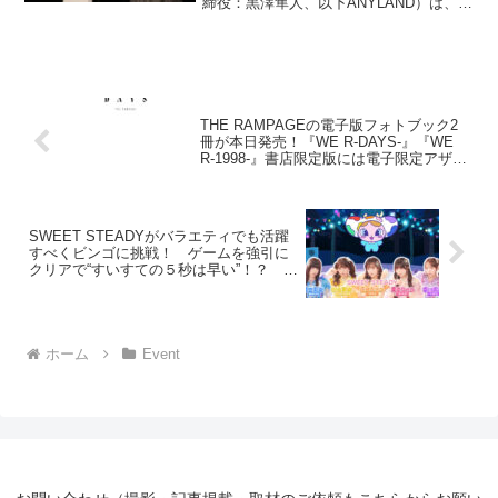
締役：黒澤隼人、以下ANYLAND）は、
UDXシアターにて、武藤十夢のバースデ
ーイベント『武藤十夢 30th Birthday
Party』を開催しました。本イ...
THE RAMPAGEの電子版フォトブック2
冊が本日発売！『WE R-DAYS-』『WE
R-1998-』書店限定版には電子限定アザー
カット付きや音声メッセージ付き特典も
SWEET STEADYがバラエティでも活躍
すべくビンゴに挑戦！ ゲームを強引に
クリアで“すいすての５秒は早い”！？ 塩
川莉世は床にクレームでバラエティの才
能開花間近？ 山内咲奈のかわいいアピ
ールが“反則級にかわいい”
ホーム
Event