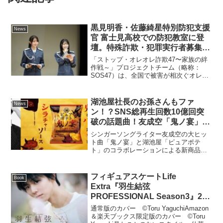
黒見明香・佐藤綺星特別防犯支援
News
官 富士見高校での防犯教室に登
壇。特殊詐欺・犯罪実行者募集に
関する広報啓発を実施！
「ストップ・オレオレ詐欺47〜家族の絆
作戦～」プロジェクトチーム（略称：
SOS47）は、全国で被害が相次ぐオレオ
レ詐欺等の特殊詐欺に関する知識や被害
防止策を分かりやすく伝え、特殊詐欺被
害を防止するため、2018年より、全国47
湖池屋社長のお孫さんもファ
News
都道府県警察と...
ン！？SNS総再生回数10億回突
破の話題曲！友成空「鬼ノ宴」と
湖池屋「ピュアポテト」が異色の
シンガーソングライター友成空の大ヒッ
コラボレーション！「ピュアポテ
ト曲「鬼ノ宴」と湖池屋「ピュアポテ
ト」のコラボレーションによる新商品
ト 鬼ノ宴 鬼もハマる辛さ シラチ
「ピュアポテト 鬼ノ宴 鬼もハマる辛さ
ャーソース」が10月6日（月）よ
シラチャーソース」が10月6日（月）に全
り全国のコンビニエンスストア先
国のコンビニエンスストア先行、10月13
フィギュアスケートLife
Book
行で新発売！友成空「僕は音楽
日（月）に全国の...
Extra『羽生結弦
の“鬼”にとりつかれているのかも
PROFESSIONAL Season3』2種
しれない」～1日限定のポップア
類のカバー画像を解禁！ さらに
通常版のカバー ©Toru YaguchiAmazon
ップイベント『鬼もハマるピュア
発売記念の【パネル展】も東京・
＆楽天ブックス限定版のカバー ©Toru
ポテトノ宴』も渋谷で開催～