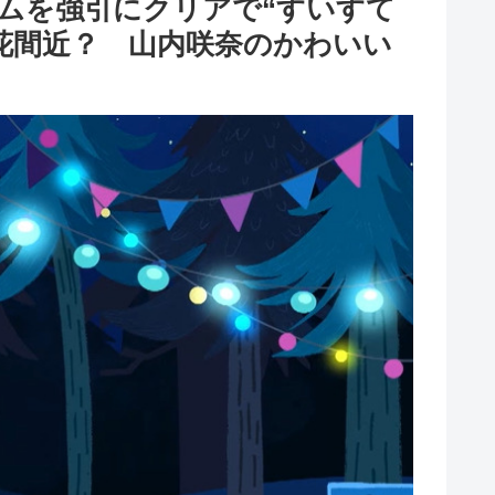
ームを強引にクリアで“すいすて
花間近？ 山内咲奈のかわいい