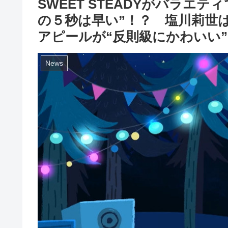
SWEET STEADYがバラ
の５秒は早い”！？ 塩川莉世
アピールが“反則級にかわいい”
News