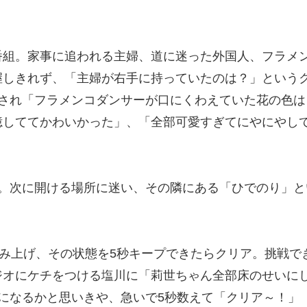
番組。家事に追われる主婦、道に迷った外国人、フラメ
握しきれず、「主婦が右手に持っていたのは？」という
許され「フラメンコダンサーが口にくわえていた花の色
憶しててかわいかった」、「全部可愛すぎてにやにやし
人。次に開ける場所に迷い、その隣にある「ひでのり」
積み上げ、その状態を5秒キープできたらクリア。挑戦で
ジオにケチをつける塩川に「莉世ちゃん全部床のせいに
になるかと思いきや、急いで5秒数えて「クリア～！」