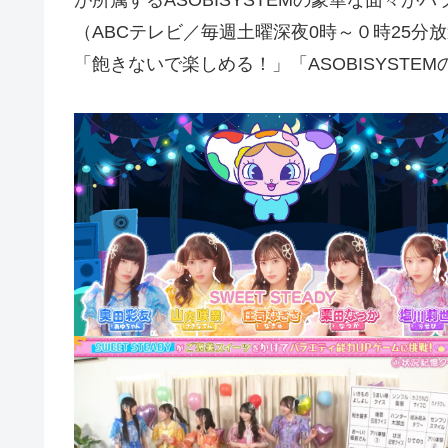
が所属するASOBISYSTEMの豪華な面々
（ABCテレビ／毎週土曜深夜0時～０時25分
「飽きないで楽しめる！」「ASOBISYST