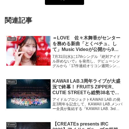
関連記事
＝LOVE 佐々木舞香がセンター
Music
を務める新曲「とくべチュ、し
て」Music Videoが公開から9日
で500万回再生を突破！自身12作
7月31日(水)に17thシングル『絶対アイド
品目の快挙！
ル辞めないで』を発売し、デビューシン
グルから「17作連続オリコン週間シング
ルランキングTOP10入り」の快挙を達成
し、Music Videoの再生数は1,180万再生
を突破し、さらにTikTok...
KAWAII LAB.3周年ライブが大盛
Music
況で終幕！ FRUITS ZIPPER、
CUTIE STREETら総勢38名で
「わたしの一番かわいいところ」
アイドルプロジェクトKAWAII LAB.の発
をパフォーマンス
足3周年を記念して、KAWAII LAB.メンバ
ー全員が集結する『KAWAII LAB. 3rd
Anniversary Special LIVE 〜わたし“た
ち”の一番かわいいところ〜 sup...
【CREATEs presents IRC
Event