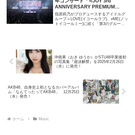
年コンサート「≒JOY 3rd
ANNIVERSARY PREMIUM
CONCERT」を東京体育館にて開
指原莉乃がプロデュースするアイドルグ
催！昼・夜の2公演で、約12,000
ループ＝LOVE(イコールラブ)、≠ME(ノッ
トイコールミー)に続く「第3のグルー
人を動員！3rd Single発売も発
プ」の≒JOY(ニアリーイコールジョイ)。
表！
昨年10月に発売された2ndシングル『初恋
シンデレラ』が、オリコン週間シングル
ラ...
沖侑果（おき ゆうか）がSTU48卒業後初
の写真集『遊泳解禁』を2025年2月26日
（水）に発売！
AKB48、自身史上初となるカバーアルバ
ム「なんてったってAKB48」 12月25日
（水）発売！
ホーム
Music