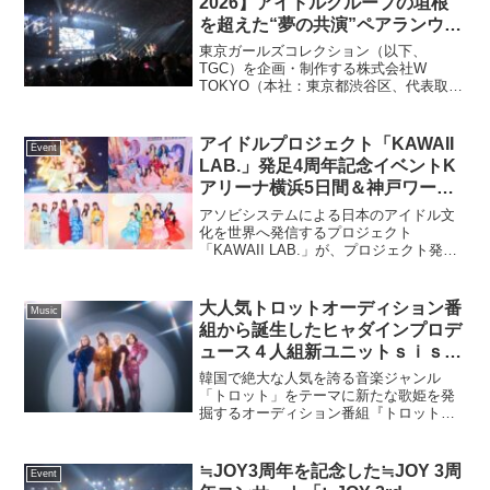
2026】アイドルグループの垣根
を超えた“夢の共演”ペアランウェ
イや『ゼンレスゾーンゼロ』との
東京ガールズコレクション（以下、
コラボステージなど、スペシャル
TGC）を企画・制作する株式会社W
TOKYO（本社：東京都渋谷区、代表取締
コンテンツ実施！Vol.2
役：村上範義、コード番号：9159、東証
グロース）は、昨年“新時代ガールズイベ
ント”として大盛況を博した IDOL
アイドルプロジェクト「KAWAII
Event
RUNWAY C...
LAB.」発足4周年記念イベントK
アリーナ横浜5日間＆神戸ワール
ド記念ホール2日間開催決定！
アソビシステムによる日本のアイドル文
FRUITS ZIPPERらの代表曲を収
化を世界へ発信するプロジェクト
「KAWAII LAB.」が、プロジェクト発足4
録したベストアルバムも発売
周年記念イベント「KAWAII LAB. 4th
Anniversary Special LIVE」を、2026年2
月11日（...
大人気トロットオーディション番
Music
組から誕生したヒャダインプロデ
ュース４人組新ユニットｓｉｓ
（シス）本日デビュー＆ＭＶ公開
韓国で絶大な人気を誇る音楽ジャンル
スタート！２月５日にＣＤリリー
「トロット」をテーマに新たな歌姫を発
掘するオーディション番組『トロット・
スも決定！
ガールズ・ジャパン』で発掘された歌姫
たちから誕生した新ユニット『sis』（読
み：シス）のデビュー曲『愛のバッテリ
≒JOY3周年を記念した≒JOY 3周
Event
ー』が本日配信リリース...