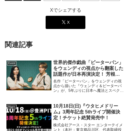
Xでシェアする
X
関連記事
世界的傑作戯曲「ピーターパン」
Event
をウェンディの視点から翻案した
話題作が日本再演決定！ 芳根京
子、Snow Man渡辺翔太のダブル
名作「ピーターパン」をウェンディの視
主演で上演！！ Bunkamura
点から描いた『ウェンディ＆ピーターパ
ン』が、5年ぶりに日本へ魔法とスペクタ
Production 2026 DISCOVER
クルの奥に、現代を生きる私たちの物語
WORLD THEATRE vol.16 『ウェ
が浮かび上がるイギリス・スコットラン
ンディ＆ピーターパン』
ドの作家、ジェームス・マシュー・バリ
10月18日(日)『ウタヒメドリー
Music
ーが20世紀初頭に生み...
ム』3周年記念 5thライブ開催決
定！チケット絶賛発売中！
株式会社アース・スター エンターテイメ
ント（本社：東京都品川区、代表取締役