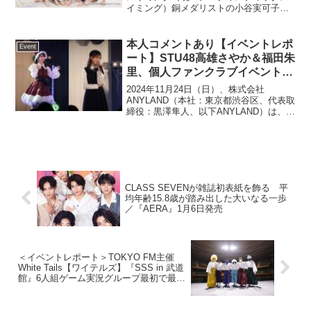
イミング）銅メダリストの小谷実可子
は、公益財団法人東京都水泳協会ととも
に、アーティスティックスイミングの新
イベント「AS MASTERS DREAM
本人コメントあり【イベントレポ
Event
FESTIVAL ...
ート】STU48高雄さやか＆福田朱
里、個人ファンクラブイベントを
開催しました！
2024年11月24日（日）、株式会社
ANYLAND（本社：東京都渋谷区、代表取
締役：黒澤隼人、以下ANYLAND）は、
ZEAL THEATER SHINJUKUにて、
STU48メンバー高雄さやかと福田朱里の
個人ファンクラブイベントを開催し...
CLASS SEVENが雑誌初表紙を飾る 平
均年齢15.8歳が踏み出した大いなる一歩
／『AERA』1月6日発売
＜イベントレポート＞TOKYO FM主催
White Tails【ワイテルズ】『SSS in 武道
館』6人組ゲーム実況グループ最初で最後
の新年会は、メンバーみんなで謎解きに
挑戦！