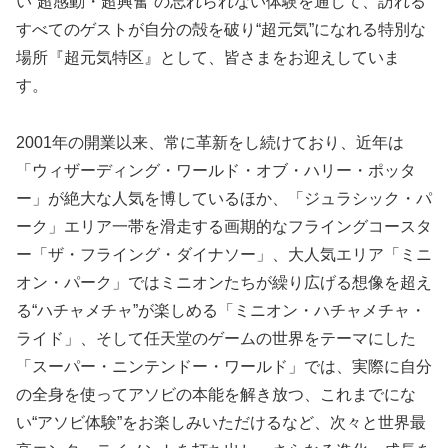
い“超感動・超興奮”の忘れられない体験を通して、訪れる
すべてのゲストが自分の殻を破り“超元気”になれる特別な
場所『超元気特区』として、皆さまをお迎えしていま
す。
2001年の開業以来、常に革新をし続けており、近年は
「ウィザーディング・ワールド・オブ・ハリー・ポッタ
ー」が絶大な人気を博しているほか、「ジュラシック・パ
ーク」エリア一帯を滑走する画期的なフライングコースタ
ー「ザ・フライング・ダイナソー」、大人気エリア「ミニ
オン・パーク」ではミニオンたちが繰り広げる想像を超え
る“ハチャメチャ”が楽しめる「ミニオン・ハチャメチャ・
ライド」、そして任天堂のゲームの世界をテーマにした
「スーパー・ニンテンドー・ワールド」では、実際に自分
の全身を使ってアソビの本能を解き放つ、これまでにな
い“アソビ体験”をお楽しみいただけるなど、次々と世界最