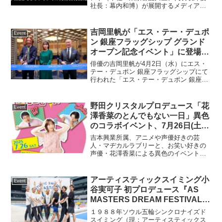
社長：幕内和博）が展開するメディアミ
ックス音楽プロジェクト『ウタヒメドリ
ーム』は、3周年記念5thライブの開催を
10月18日（日）に決定いたしました。イ
吉岡里帆が「エス・テー・デュポ
Event
ープラスにてチ...
ン 銀座フラッグシップ グランド
オープン記念イベント」に登場！
2025年新たに始めたいことに、
俳優の吉岡里帆が4月2日（水）にエス・
吉岡「英語や海外でのお仕事に挑
テー・デュポン 銀座フラッグシップにて
行われた「エス・テー・デュポン 銀座フ
戦したい」
ラッグシップ グランドオープン記念イベ
ント」に登場した。フォトギャラリー
（画像クリックで拡大） エス・テー・
野田クリスタルプロデュース「花
Event
デュポンは、皮革製...
澤香菜のとんでもない一日」異色
のコラボイベント、7月26日(土)
に東京・飛行船シアターで開催が
吉本興業所属、アニメや声優好きの芸
決定！6月20日(金)10:00～FANY
人・マヂカルラブリーと、お笑い好きの
声優・花澤香菜による異色のイベント、
チケットにて先行受付開始
「野田クリスタルプロデュース『花澤香
菜のとんでもない一日』」が7月26日(土)
に東京・飛行船シアターで開催すること
アーティスティックスイミング小
Event
が決定いたしました。...
谷実可子 初プロデュース『AS
MASTERS DREAM FESTIVAL
2025』新イベント開催！
１９８８年ソウル五輪シンクロナイズド
スイミング（現：アーティスティックス