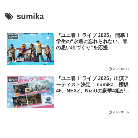
sumika
『ユニ春！ ライブ 2025』 開幕！
Event
学生の“永遠に忘れられない、春
の思い出づくり”を応援
「sumika」がライブ初日にパー
ク初登場！
2025.02.17
『ユニ春！ ライブ 2025』出演ア
Event
ーティスト決定！ sumika、櫻坂
46、NEXZ、NiziUの豪華4組が 春
休みのパークでスペシャルライブ
開催！
2025.01.07