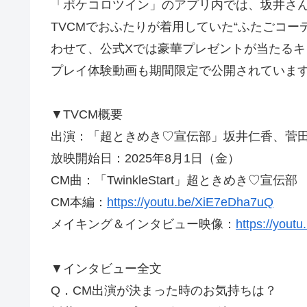
「ポケコロツイン」のアプリ内では、坂井さ
TVCMでおふたりが着用していた“ふたごコ
わせて、公式Xでは豪華プレゼントが当たるキ
プレイ体験動画も期間限定で公開されていま
▼TVCM概要
出演：「超ときめき♡宣伝部」坂井仁香、菅
放映開始日：2025年8月1日（金）
CM曲：「TwinkleStart」超ときめき♡宣伝部
CM本編：
https://youtu.be/XiE7eDha7uQ
メイキング＆インタビュー映像：
https://yout
▼インタビュー全文
Q．CM出演が決まった時のお気持ちは？