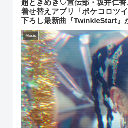
超ときめき♡宣伝部・坂井仁香
着せ替えアプリ「ポケコロツイ
下ろし最新曲『TwinkleStar
Music