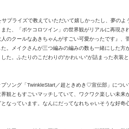
をサプライズで教えていただいて嬉しかったし、夢のよ
、また、「ポケコロツイン」の世界観がリアルに再現さ
大人のクールなあきちゃんがすごい可愛かったです』、
した。メイクさんが三つ編みの編みの数も一緒にした方
した。ふたりのこだわりの”かわいい”が詰まった衣装と
ソング「TwinkleStart／超ときめき♡宣伝部」に
世界観ともすごいマッチしていて、ワクワク楽しい未来
グとなっています。なんにだってなれちゃいそうな好奇