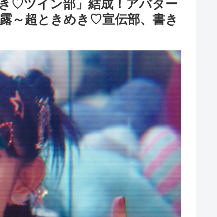
き♡ツイン部」結成！アバター
披露～超ときめき♡宣伝部、書き