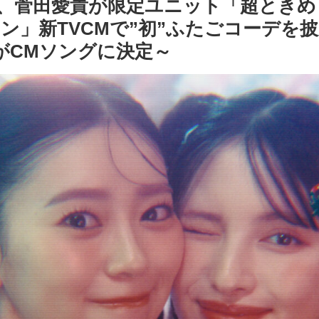
、菅田愛貴が限定ユニット「超ときめ
ン」新TVCMで”初”ふたごコーデを
t』がCMソングに決定～