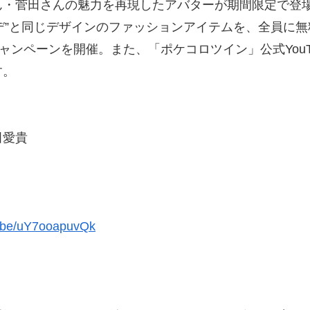
ん・菅田さんの魅力を再現したアバターが期間限定で登
ーデ”と同じデザインのファッションアイテムを、全員に
ャンペーンを開催。また、「ポケコロツイン」公式YouT
す。
田愛貴
u.be/uY7ooapuvQk