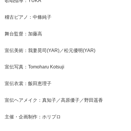
歌唱指導：YUKA
稽古ピアノ：中條純子
舞台監督：加藤高
宣伝美術：我妻晃司(YAR)／松元優明(YAR)
宣伝写真：Tomoharu Kotsuji
宣伝衣裳：飯田恵理子
宣伝ヘアメイク：真知子／高原優子／野田遥香
主催・企画制作：ホリプロ