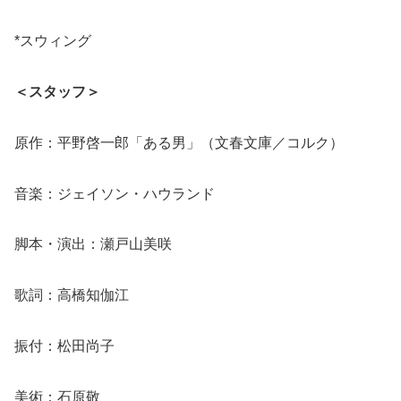
*スウィング
＜スタッフ＞
原作：平野啓一郎「ある男」（文春文庫／コルク）
音楽：ジェイソン・ハウランド
脚本・演出：瀬戸山美咲
歌詞：高橋知伽江
振付：松田尚子
美術：石原敬