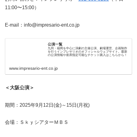
11:00〜15:00）
E-mail：info@impresario-ent.co.jp
公演一覧
九州・福岡を中心に演劇の主催公演、劇場運営、企画制作
を行うインプレサリオのオフィシャルウェブサイト。最新
の公演情報や座席指定可能なチケット購入はこちらから！
www.impresario-ent.co.jp
＜大阪公演＞
期間：2025年9月12日(金)～15日(月祝)
会場：ＳｋｙシアターＭＢＳ