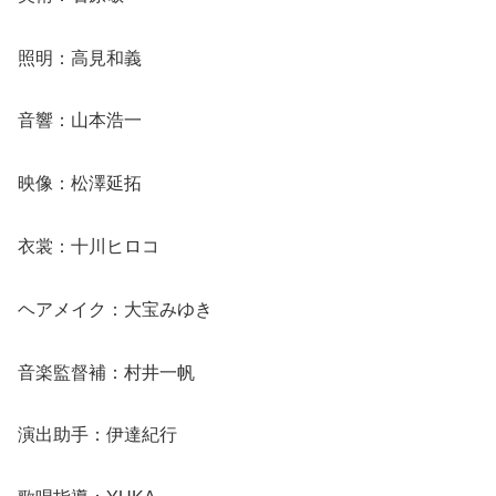
照明：高見和義
音響：山本浩一
映像：松澤延拓
衣裳：十川ヒロコ
ヘアメイク：大宝みゆき
音楽監督補：村井一帆
演出助手：伊達紀行