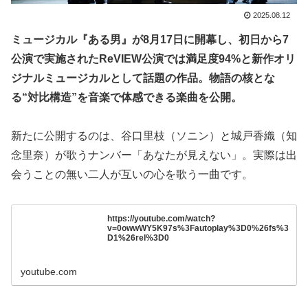
2025.08.12
ミュージカル『ある男』が8月17日に開幕し、初日から7
公演で実施されたReVIEW公演では満足度94%と新作オリ
ジナルミュージカルとして話題の作品。物語の核とな
る“対比構造”を音楽で体感できる楽曲を公開。
新たに公開するのは、谷口里枝（ソニン）と城戸香織（知
念里奈）が歌うナンバー「あなたが見えない」。実際は出
会うことの無い二人が互いの心を歌う一曲です。
https://youtube.com/watch?
v=0owwWY5K97s%3Fautoplay%3D0%26fs%3
D1%26rel%3D0
youtube.com