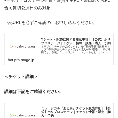
◉＝ホリプロステージ会員・鹿賀丈史FC・濱田めぐみFC
合同貸切公演日のみ対象
下記URLを必ずご確認の上お申し込みください。
Yシート・U-25に関する注意事項｜【公式】ホリ
プロステージ｜チケット情報・販売・購入・予約
ホリプロステージの公式サイト。先行販売手数料無料でホ
リプロ制作舞台のチケット予約・購入が24時間いつでも可
能です。演劇、ミュージカル、コンサートなど、ジャンル
にとらわれない舞台作品の最新情報を発信しています！
horipro-stage.jp
＜チケット詳細＞
詳細は下記をご確認ください。
ミュージカル『ある男』チケット販売詳細｜【公
式】ホリプロステージ｜チケット情報・販売・購
入・予約