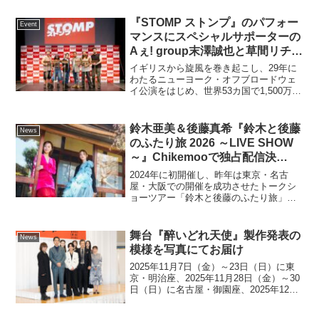
『STOMP ストンプ』のパフォー
Event
マンスにスペシャルサポーターの
Aぇ! group末澤誠也と草間リチャ
ード敬太が興奮!!「ワクワクが止
イギリスから旋風を巻き起こし、29年に
まらない」記者発表会開催
わたるニューヨーク・オフブロードウェ
イ公演をはじめ、世界53カ国で1,500万人
以上を大興奮させたショー『STOMP ス
トンプ』。スペシャルサポーターのAぇ!
groupの末澤誠也と草間リチャード敬太
鈴木亜美＆後藤真希『鈴木と後藤
News
が...
のふたり旅 2026 ～LIVE SHOW
～』Chikemooで独占配信決
定！“推しカメラ”映像でLIVEが
2024年に初開催し、昨年は東京・名古
楽しめる！～直筆サイン入りポス
屋・大阪での開催を成功させたトークシ
ョーツアー「鈴木と後藤のふたり旅」。3
トカードが当たるキャンペーンも
度目の開催となる今年は『鈴⽊と後藤の
～
ふたり旅 2026 〜LIVE SHOW〜』と題
し、ライブをメインとした内容へパワー
舞台『醉いどれ天使』製作発表の
News
アップし...
模様を写真にてお届け
2025年11月7日（金）～23日（日）に東
京・明治座、2025年11月28日（金）～30
日（日）に名古屋・御園座、2025年12月
5日（金）～14日（日）に大阪・新歌舞伎
座で開催される舞台『醉いどれ天使』の