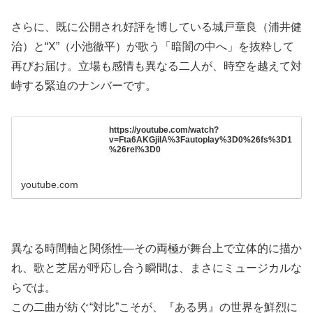
さらに、既に公開され好評を博している城戸章良（浦井健
治）と“X”（小池徹平）が歌う「暗闇の中へ」を抜粋して
再びお届け。立場も感情も異なる二人が、時空を越えて対
峙する緊迫のナンバーです。
https://youtube.com/watch?
v=Fta6AKGjiIA%3Fautoplay%3D0%26fs%3D1
%26rel%3D0
youtube.com
異なる時間軸と関係性―その両極が舞台上で立体的に描か
れ、歌と芝居が呼応し合う瞬間は、まさにミュージカルな
らでは。
この二曲が紡ぐ“対比”こそが、『ある男』の世界を鮮烈に