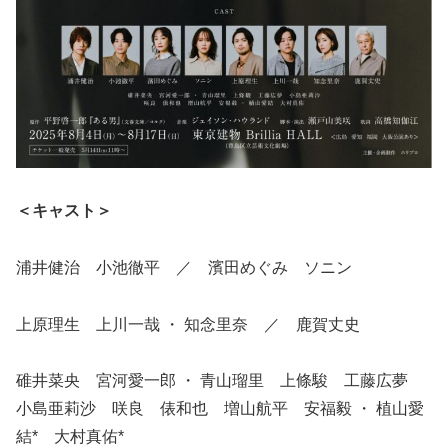
＜キャスト＞
浦井健治 小池徹平 ／ 濱田めぐみ ソニン
上原理生 上川一哉 ・ 知念里奈 ／ 鹿賀丈史
碓井菜央 宮河愛一郎 ・ 青山瑠里 上條駿 工藤広夢
小島亜莉沙 咲良 俵和也 増山航平 安福毅 ・ 植山愛
結* 大村真佑*