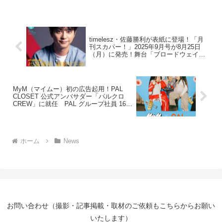
presented by Helo」に俳優の山本裕典が
登壇しました。「...
timelesz・佐藤勝利が表紙に登場！「月
刊スカパー！」2025年9月号が8月25日
（月）に発売！舞台「ブロードウェイ・
バウンド」で主演を務めるtimelesz・佐
藤勝利が表紙を飾る！
MyM（マイムー）初の広告起用！PAL
CLOSET 公式アンバサダー「パルクロ
CREW」に就任 PAL グループ社員 16
名と共に息ぴったりのダンスを披露！
ホーム
News
お問い合わせ（撮影・記事掲載・取材のご依頼もこちらからお願い
いたします）