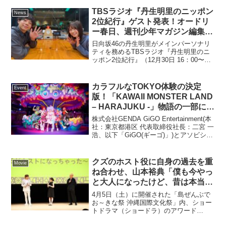
製作発表が2025年10月16日...
TBSラジオ『丹生明里のニッポン
News
2位紀行』ゲスト発表！オードリ
ー春日、週刊少年マガジン編集者
が出演
日向坂46の丹生明里がメインパーソナリ
ティを務めるTBSラジオ『丹生明里のニ
ッポン2位紀行』（12月30日 16：00〜）
のゲストに、春日俊彰（オードリー）、
「週刊少年マガジン」編集者の十河和也
が出演することが発表された。この番組
カラフルなTOKYO体験の決定
Event
は、グルー...
版！「KAWAII MONSTER LAND
– HARAJUKU -」物語の一部にな
る、60分間の回遊型ライブエンタ
株式会社GENDA GiGO Entertainment(本
ーテイメント体験
社：東京都港区 代表取締役社長：二宮 一
浩、以下「GiGO(ギーゴ)」)とアソビシス
テム株式会社(本社：東京都渋谷区 代表取
締役：中川 悠介、以下「アソビシステ
ム」)は、両社共同で...
クズのホスト役に自身の過去を重
Movie
ね合わせ、山本裕典「僕も今やっ
と大人になったけど、昔は本当
に…（笑）」「島ぜんぶでお～き
4月5日（土）に開催された「島ぜんぶで
な祭 沖縄国際文化祭」にてショ
お～きな祭 沖縄国際文化祭」内、ショー
トドラマ（ショードラ）のアワード
ードラアワードが開催！
「World Short Drama Awards 2025