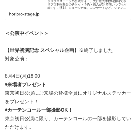
ホリプロステージの公式サイト。先行販売手数料無料でホ
リプロ制作舞台のチケット予約・購入が24時間いつでも可
能です。演劇、ミュージカル、コンサートなど、ジャンル
にとらわれない舞台作品の最新情報を発信しています！
horipro-stage.jp
＜公演中イベント＞
【世界初演記念 スペシャル企画
】※終了しました
対象公演：
8月4日(月)18:00
◉来場者プレゼント
東京初日公演にご来場の皆様全員にオリジナルステッカー
をプレゼント！
◉カーテンコール一部撮影OK！
東京初日公演に限り、カーテンコールの一部を撮影してい
ただけます。