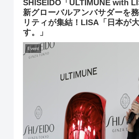
SHISEIDO「ULTIMUNE wi
新グローバルアンバサダーを務
リティが集結！LISA「日本
す。」
Event