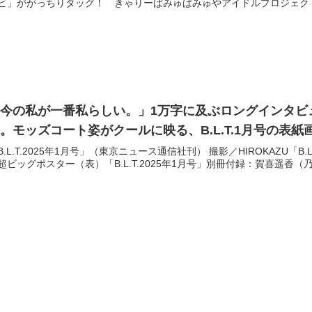
ビ」ががっちりタッグ！ きゃりーぱみゅぱみゅやアイドルプロジェクト”KAWAII 
今の私が一番私らしい。」1万字に及ぶロングインタビ
。モッズコート姿がクールに映る、B.L.T.1月号の表
B.L.T.2025年1月号」（東京ニュース通信社刊） 撮影／HIROKAZU「B
超ビッグポスター（表）「B.L.T.2025年1月号」別冊付録：賀喜遥香（乃木