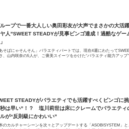
ループで一番大人しい奥田彩友が大声でまさかの大活躍
ヤ人”SWEET STEADYが見事ビンゴ達成！過酷な
て」
あそばにゃそんそん」バラエティパートでは、現在4週にわたってSWEE
さ、山内咲奈の5人が、ご褒美スイーツをかけた“バラエティ能力アップ”間
WEET STEADYがバラエティでも活躍すべくビンゴ
５秒は早い”！？ 塩川莉世は床にクレームでバラエティ
ルが“反則級にかわいい”
本のカルチャーシーンを次々とアップデートする「ASOBISYSTEM」