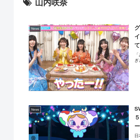
山内咲奈
グ
News
イ
「
ぎ
S
News
ー
日