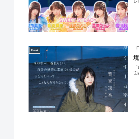
レ
「
Book
境
「
面