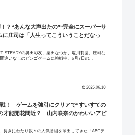
！？“あんな大声出たの”“完全にスーパーサ
ゲームに庄司は「人生ってこういうことだなっ
T STEADYの奥田彩友、栗田なつか、塩川莉世、庄司な
違いなしのビンゴゲームに挑戦中。6月7日の...
2025.06.10
に挑戦！ ゲームを強引にクリアで“すいすての
の才能開花間近？ 山内咲奈のかわいいアピ
と、長きにわたり数々の人気番組を輩出してきた「ABCテ